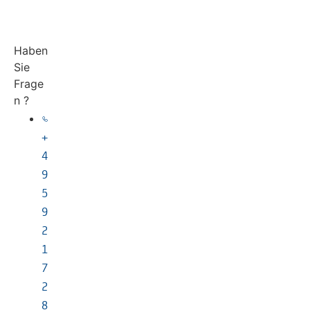
Haben
Sie
Frage
n ?
+
4
9
5
9
2
1
7
2
8