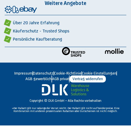
Integrationspartner
AGB privat
Weitere Angebote
Rückbauten & Ankauf gebrauchter Lagertechnik
Cookie-Einstellungen
Über 20 Jahre Erfahrung
Käuferschutz - Trusted Shops
Persönliche Kaufberatung
Impressum
Datenschutz
Cookie-Richtlinie
Cookie Einstellungen
AGB gewerblich
AGB privat
Vertrag widerrufen
Copyright © DLK GmbH – Alle Rechte vorbehalten
»Der Rabatt gilt nur solange der Vorrat reicht. Der Rabatt gilt nicht auf Sonderpreise. Eine
Kombination mit anderen prozentualen Rabatten oder Gutscheinen ist nicht möglich.