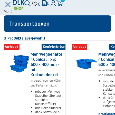
0
0
0
Menü
Transportboxen
3
Produkte ausgewählt
Angebot
Konfigurierbar
Angebot
Ko
Mehrwegbehälte
Mehrweg
r Conical TxB:
r Conical
600 x 400 mm -
600 x 4
mit
in verschie
Krokodildeckel
und Farben e
in verschiedenen Höhen
robuste
Stapelbe
und Farben erhältlich
stabile
robuster Mehrweg-
Kunststo
Stapelbehälter aus
dank Gr
stabilem
auf jeder
Kunststoff (PP)
einfach 
mit Krokodildeckel
transpor
dank Griffmudeln
glatter 
6 Variante