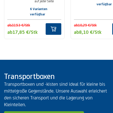
auf jeder Seite
geschlo
verfügbar
einfach zu
Seiten,
transportieren
6 Varianten
geschlo
verfügbar
Handgrif
ab
22,53 €
/Stk
ab
10,29 €
/Stk
ab
17,85 €
/Stk
ab
8,10 €
/Stk
Transportboxen
Transportboxen und -kisten sind ideal für kleine bis
mittelgroße Gegenstände. Unsere Auswahl erleichert
den sicheren Transport und die Lagerung von
Kleinteilen.