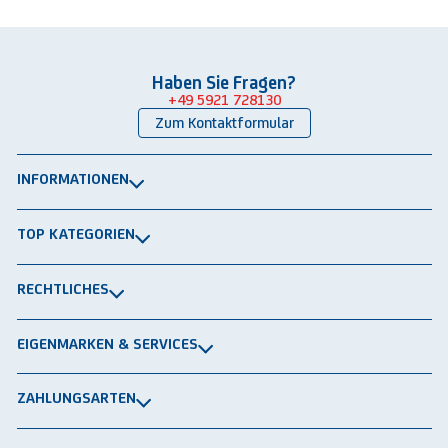
Haben Sie Fragen?
+49 5921 728130
Zum Kontaktformular
INFORMATIONEN
Über uns
TOP KATEGORIEN
Kontakt
Lagerbühnen
Newsletter
RECHTLICHES
Packtische
Versand & Lieferung
Impressum
Schwerlastregale
EIGENMARKEN & SERVICES
Widerrufsrecht
Rammschutz
®
GRAVITRAIL
Datenschutz
Lagerbehälten
ZAHLUNGSARTEN
®
ROBOGRAB
AGB gewerblich
Rechnung
Vorkasse
Lastschrift