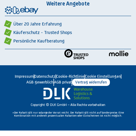
Integrationspartner
AGB privat
Weitere Angebote
Rückbauten & Ankauf gebrauchter Lagertechnik
Cookie-Einstellungen
Über 20 Jahre Erfahrung
Käuferschutz - Trusted Shops
Persönliche Kaufberatung
Impressum
Datenschutz
Cookie-Richtlinie
Cookie Einstellungen
AGB gewerblich
AGB privat
Vertrag widerrufen
Copyright © DLK GmbH – Alle Rechte vorbehalten
»Der Rabatt gilt nur solange der Vorrat reicht. Der Rabatt gilt nicht auf Sonderpreise. Eine
Kombination mit anderen prozentualen Rabatten oder Gutscheinen ist nicht möglich.