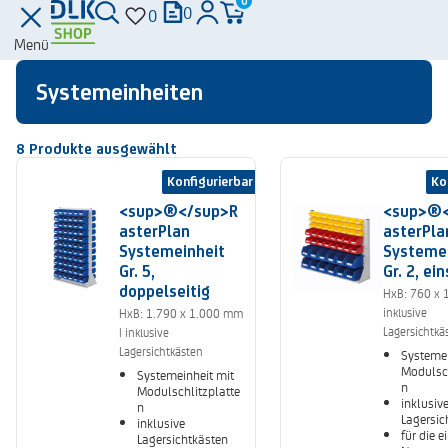
0
0
0
Menü
Systemeinheiten
8
Produkte ausgewählt
Konfigurierbar
Ko
<sup>®</sup>R
<sup>®<
asterPlan
asterPla
Systemeinheit
Systeme
Gr. 5,
Gr. 2, ein
doppelseitig
HxB: 760 x 
inklusive
HxB: 1.790 x 1.000 mm
Lagersichtkä
| inklusive
Lagersichtkästen
Systemei
Modulsch
Systemeinheit mit
n
Modulschlitzplatte
inklusiv
n
Lagersic
inklusive
für die e
Lagersichtkästen