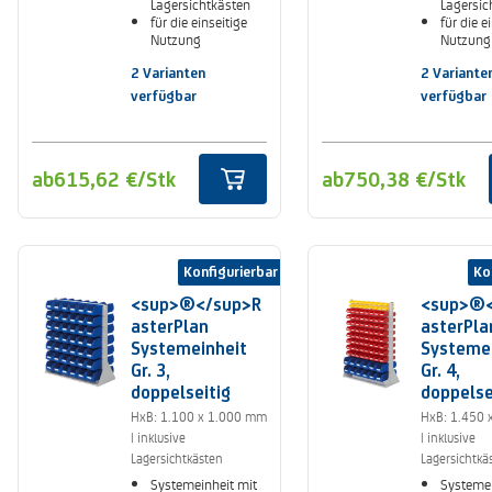
Lagersichtkästen
Lagersic
für die einseitige
für die e
Nutzung
Nutzung
2 Varianten
2 Variante
verfügbar
verfügbar
ab
615,62 €
/Stk
ab
750,38 €
/Stk
Konfigurierbar
Ko
<sup>®</sup>R
<sup>®<
asterPlan
asterPla
Systemeinheit
Systeme
Gr. 3,
Gr. 4,
doppelseitig
doppelse
HxB: 1.100 x 1.000 mm
HxB: 1.450 
| inklusive
| inklusive
Lagersichtkästen
Lagersichtkä
Systemeinheit mit
Systemei