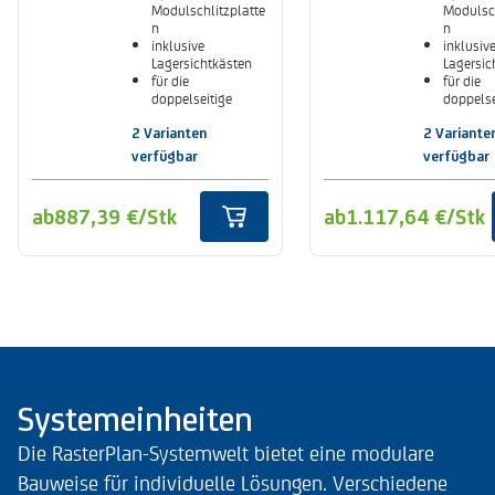
Modulschlitzplatte
Modulsch
n
n
inklusive
inklusiv
Lagersichtkästen
Lagersic
für die
für die
doppelseitige
doppelse
Nutzung
Nutzung
2 Varianten
2 Variante
verfügbar
verfügbar
ab
887,39 €
/Stk
ab
1.117,64 €
/Stk
Systemeinheiten
Die RasterPlan-Systemwelt bietet eine modulare
Bauweise für individuelle Lösungen. Verschiedene