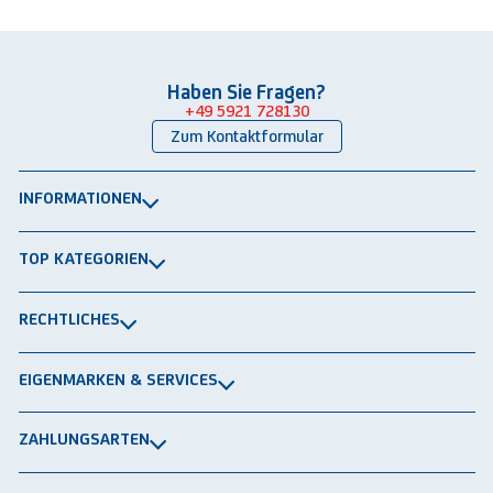
Haben Sie Fragen?
+49 5921 728130
Zum Kontaktformular
INFORMATIONEN
Über uns
TOP KATEGORIEN
Kontakt
Lagerbühnen
Newsletter
RECHTLICHES
Packtische
Versand & Lieferung
Impressum
Schwerlastregale
EIGENMARKEN & SERVICES
Widerrufsrecht
Rammschutz
®
GRAVITRAIL
Datenschutz
Lagerbehälten
ZAHLUNGSARTEN
®
ROBOGRAB
AGB gewerblich
Rechnung
Vorkasse
Lastschrift