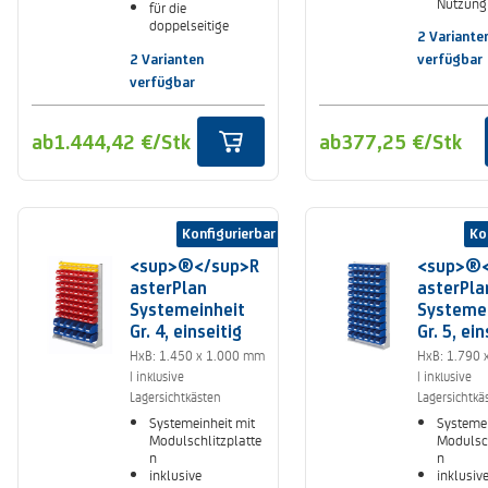
Nutzung
für die
doppelseitige
2 Variante
Nutzung
2 Varianten
verfügbar
verfügbar
ab
1.444,42 €
/Stk
ab
377,25 €
/Stk
Konfigurierbar
Ko
<sup>®</sup>R
<sup>®<
asterPlan
asterPla
Systemeinheit
Systeme
Gr. 4, einseitig
Gr. 5, ein
HxB: 1.450 x 1.000 mm
HxB: 1.790 
| inklusive
| inklusive
Lagersichtkästen
Lagersichtkä
Systemeinheit mit
Systemei
Modulschlitzplatte
Modulsch
n
n
inklusive
inklusiv