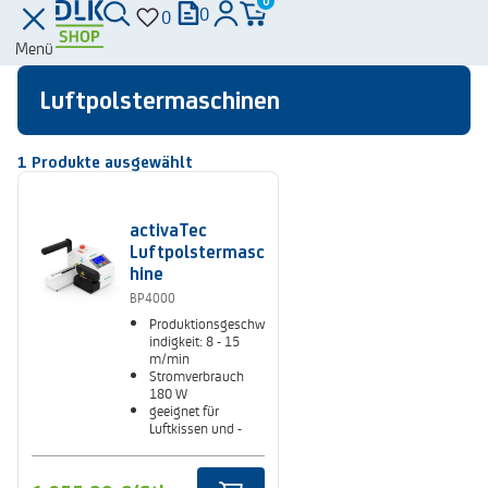
0
0
0
Menü
Luftpolstermaschinen
1
Produkte ausgewählt
activaTec
Luftpolstermasc
hine
BP4000
Produktionsgeschw
indigkeit: 8 - 15
m/min
Stromverbrauch
180 W
geeignet für
Luftkissen und -
matten