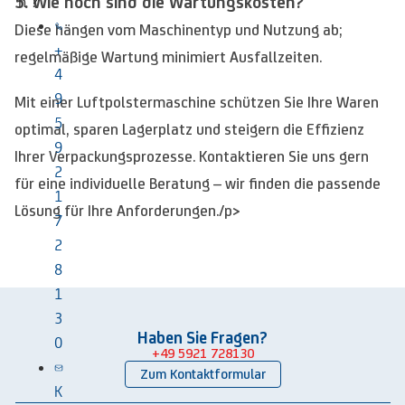
5. Wie hoch sind die Wartungskosten?
n ?
Diese hängen vom Maschinentyp und Nutzung ab;
+
regelmäßige Wartung minimiert Ausfallzeiten.
4
9
Mit einer Luftpolstermaschine schützen Sie Ihre Waren
5
optimal, sparen Lagerplatz und steigern die Effizienz
9
Ihrer Verpackungsprozesse. Kontaktieren Sie uns gern
2
für eine individuelle Beratung – wir finden die passende
1
Lösung für Ihre Anforderungen./p>
7
2
8
1
3
Haben Sie Fragen?
0
+49 5921 728130
Zum Kontaktformular
K