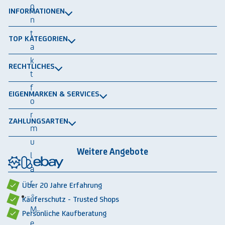
o
INFORMATIONEN
n
t
Über uns
TOP KATEGORIEN
a
Kontakt
k
Lagerbühnen
Newsletter
RECHTLICHES
t
Packtische
Versand & Lieferung
f
Impressum
Schwerlastregale
EIGENMARKEN & SERVICES
o
Widerrufsrecht
Rammschutz
r
®
GRAVITRAIL
Datenschutz
Lagerbehälten
ZAHLUNGSARTEN
m
®
ROBOGRAB
AGB gewerblich
u
Rechnung
Vorkasse
Lastschrift
Integrationspartner
AGB privat
Weitere Angebote
l
Rückbauten & Ankauf gebrauchter Lagertechnik
Cookie-Einstellungen
a
r
Über 20 Jahre Erfahrung
Käuferschutz - Trusted Shops
M
Persönliche Kaufberatung
e