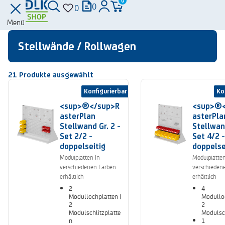
0
0
0
Menü
Stellwände / Rollwagen
21
Produkte ausgewählt
Konfigurierbar
Ko
<sup>®</sup>R
<sup>®<
asterPlan
asterPla
Stellwand Gr. 2 -
Stellwand
Set 2/2 -
Set 4/2 -
doppelseitig
doppelse
Modulplatten in
Modulplatten
verschiedenen Farben
verschieden
erhältlich
erhältlich
2
4
Modullochplatten |
Modulloc
2
2
Modulschlitzplatte
Modulsch
n
1