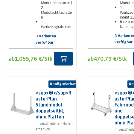
Modullochplatten |
Modullo
2
1
Modulschlitzplatte
Werkzeu
n
iment 12
1
für die e
Werkzeughaltersort
Nutzung
iment 40-teilig
6 Lagersichtkästen
3 Variante
3 Varianten
Gr. 6
verfügbar
verfügbar
ab
1.055,76 €
/Stk
ab
470,79 €
/Stk
Konfigurierbar
Ko
<sup>®</sup>R
<sup>®<
asterPlan
asterPla
Standmodul
Fahrmodu
doppelseitig,
und
ohne Platten
doppelse
ohne Pla
in verschiedenen Höhen
erhältlich
in verschie