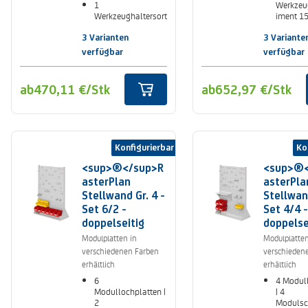
1
Werkzeu
Werkzeughaltersort
iment 15
iment 10-teilig
6 Lagers
3 Sichtlagerkästen
Gr. 6
3 Varianten
3 Variante
Gr. 7
verfügbar
verfügbar
ab
470,11 €
/Stk
ab
652,97 €
/Stk
Konfigurierbar
Ko
<sup>®</sup>R
<sup>®<
asterPlan
asterPla
Stellwand Gr. 4 -
Stellwand
Set 6/2 -
Set 4/4 -
doppelseitig
doppelse
Modulplatten in
Modulplatten
verschiedenen Farben
verschieden
erhältlich
erhältlich
6
4 Modul
Modullochplatten |
| 4
2
Modulsch