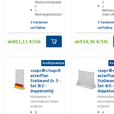
Modulschlitzplatte
n
n
1
1
Werkzeu
Werkzeughaltersort
iment 28
iment 28-teilig
1 Stahl
6 Lagersichtkästen
mm
3 Varianten
3 Variante
Gr. 6
verfügbar
verfügbar
ab
861,11 €
/Stk
ab
934,36 €
/Stk
Konfigurierbar
Ko
<sup>®</sup>R
<sup>®<
asterPlan
asterPla
Stellwand Gr. 5 -
Stellwand
Set 8/2 -
Set 4/0 -
doppelseitig
doppelse
Modulplatten in
Modulplatten
verschiedenen Farben
verschieden
erhältlich
erhältlich
8
4