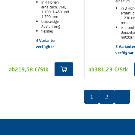
erhältlich
in 4 Höhen
erhältlich: 760,
in 3 Höh
1.100, 1.450 und
erhältlic
1.790 mm
1.230 u
beidseitige
mm
Ausführung
ein- und
flexibel
doppelse
kombinierbar mit
nutzbar
RasterPlan Loch-
4 Varianten
verfahrb
und Schlitzplatten
Bock- un
3 Variante
verfügbar
Lenkroll
verfügbar
Feststell
ab
219,58 €
/Stk
ab
381,23 €
/Stk
1
2