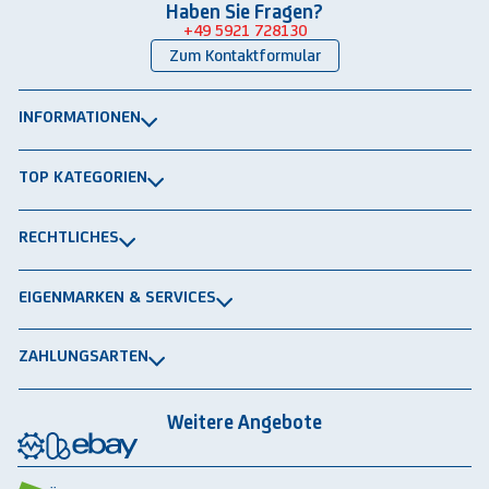
Haben Sie Fragen?
+49 5921 728130
Zum Kontaktformular
INFORMATIONEN
Über uns
TOP KATEGORIEN
Kontakt
Lagerbühnen
Newsletter
RECHTLICHES
Packtische
Versand & Lieferung
Impressum
Schwerlastregale
EIGENMARKEN & SERVICES
Widerrufsrecht
Rammschutz
®
GRAVITRAIL
Datenschutz
Lagerbehälten
ZAHLUNGSARTEN
®
ROBOGRAB
AGB gewerblich
Rechnung
Vorkasse
Lastschrift
Integrationspartner
AGB privat
Weitere Angebote
Rückbauten & Ankauf gebrauchter Lagertechnik
Cookie-Einstellungen