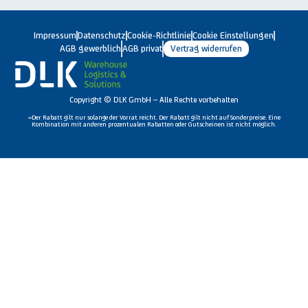
Impressum
Datenschutz
Cookie-Richtlinie
Cookie Einstellungen
AGB gewerblich
AGB privat
Vertrag widerrufen
Copyright © DLK GmbH – Alle Rechte vorbehalten
»Der Rabatt gilt nur solange der Vorrat reicht. Der Rabatt gilt nicht auf Sonderpreise. Eine
Kombination mit anderen prozentualen Rabatten oder Gutscheinen ist nicht möglich.