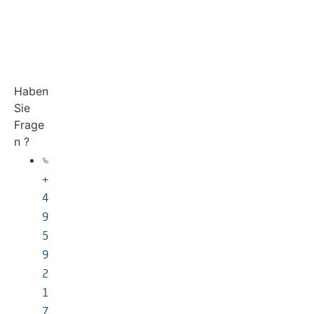
Haben
Sie
Frage
n ?
+
4
9
5
9
2
1
7