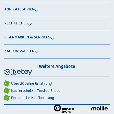
Über uns
TOP KATEGORIEN
Kontakt
Lagerbühnen
Newsletter
RECHTLICHES
Packtische
Versand & Lieferung
Impressum
Schwerlastregale
EIGENMARKEN & SERVICES
Widerrufsrecht
Rammschutz
®
GRAVITRAIL
Datenschutz
Lagerbehälten
ZAHLUNGSARTEN
®
ROBOGRAB
AGB gewerblich
Rechnung
Vorkasse
Lastschrift
Integrationspartner
AGB privat
Weitere Angebote
Rückbauten & Ankauf gebrauchter Lagertechnik
Cookie-Einstellungen
Über 20 Jahre Erfahrung
Käuferschutz - Trusted Shops
Persönliche Kaufberatung