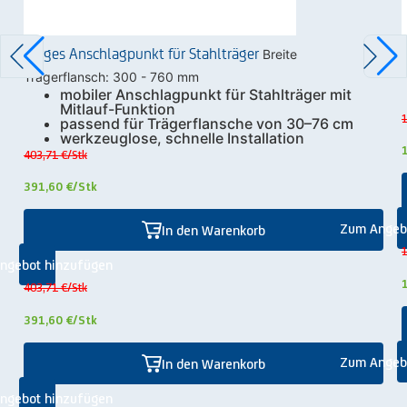
Zarges Anschlagpunkt für Stahlträger
Breite
Trägerflansch: 300 - 760 mm
mobiler Anschlagpunkt für Stahlträger mit
Mitlauf-Funktion
1
passend für Trägerflansche von 30–76 cm
werkzeuglose, schnelle Installation
403,71 €
/Stk
391,60 €
/Stk
Zum Angeb
In den Warenkorb
1
ngebot hinzufügen
403,71 €
/Stk
391,60 €
/Stk
Zum Angeb
In den Warenkorb
ngebot hinzufügen