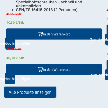
Spezialholzschrauben – schnell und
unkompliziert
CEN/TS 16415:2013 (2 Personen)
4
41,55 €
/Stk
40,30 €
/Stk
In den Warenkorb
Zum Angeb
ngebot hinzufügen
4
41,55 €
/Stk
40,30 €
/Stk
In den Warenkorb
Zum Angeb
ngebot hinzufügen
Alle Produkte anzeigen