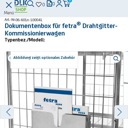
0
0
0
Menü
Art.-Nr.
06-601n-100041
®
Dokumentenbox für fetra
Drahtgitter-
Kommissionierwagen
Typenbez./Modell:
Abbildung zeigt optionales Zubehör