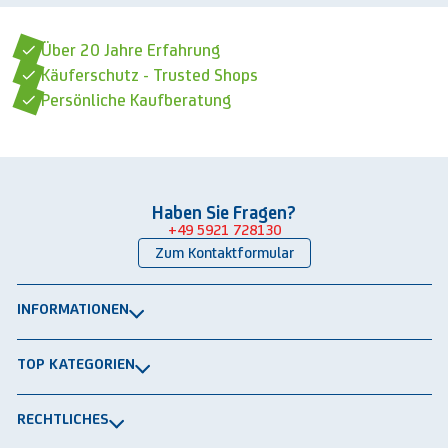
Über 20 Jahre Erfahrung
Käuferschutz - Trusted Shops
Persönliche Kaufberatung
Haben Sie Fragen?
+49 5921 728130
Zum Kontaktformular
INFORMATIONEN
Über uns
TOP KATEGORIEN
Kontakt
Lagerbühnen
Newsletter
RECHTLICHES
Packtische
Versand & Lieferung