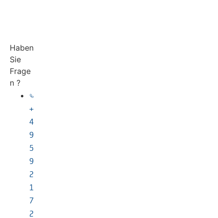
Haben
Sie
Frage
n ?
+
4
9
5
9
2
1
7
2