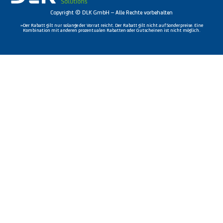
Copyright © DLK GmbH – Alle Rechte vorbehalten
»Der Rabatt gilt nur solange der Vorrat reicht. Der Rabatt gilt nicht auf Sonderpreise. Eine
Kombination mit anderen prozentualen Rabatten oder Gutscheinen ist nicht möglich.