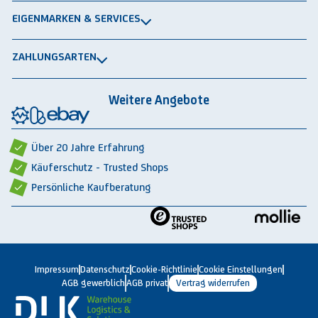
Impressum
Schwerlastregale
EIGENMARKEN & SERVICES
Widerrufsrecht
Rammschutz
®
GRAVITRAIL
Datenschutz
Lagerbehälten
ZAHLUNGSARTEN
®
ROBOGRAB
AGB gewerblich
Rechnung
Vorkasse
Lastschrift
Integrationspartner
AGB privat
Weitere Angebote
Rückbauten & Ankauf gebrauchter Lagertechnik
Cookie-Einstellungen
Über 20 Jahre Erfahrung
Käuferschutz - Trusted Shops
Persönliche Kaufberatung
Impressum
Datenschutz
Cookie-Richtlinie
Cookie Einstellungen
AGB gewerblich
AGB privat
Vertrag widerrufen