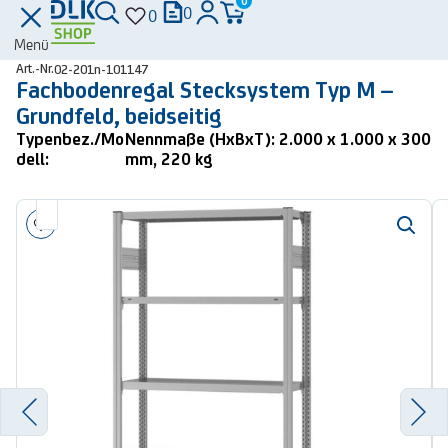
0
0
0
Menü
Art.-Nr.
02-201n-101147
Fachbodenregal Stecksystem Typ M –
Grundfeld, beidseitig
Typenbez./Mo
Nennmaße (HxBxT): 2.000 x 1.000 x 300
dell:
mm, 220 kg