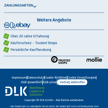
®
GRAVITRAIL
Datenschutz
Lagerbehälten
ZAHLUNGSARTEN
®
ROBOGRAB
AGB gewerblich
Rechnung
Vorkasse
Lastschrift
Integrationspartner
AGB privat
Weitere Angebote
Rückbauten & Ankauf gebrauchter Lagertechnik
Cookie-Einstellungen
Über 20 Jahre Erfahrung
Käuferschutz - Trusted Shops
Persönliche Kaufberatung
Impressum
Datenschutz
Cookie-Richtlinie
Cookie Einstellungen
AGB gewerblich
AGB privat
Vertrag widerrufen
Copyright © DLK GmbH – Alle Rechte vorbehalten
»Der Rabatt gilt nur solange der Vorrat reicht. Der Rabatt gilt nicht auf Sonderpreise. Eine