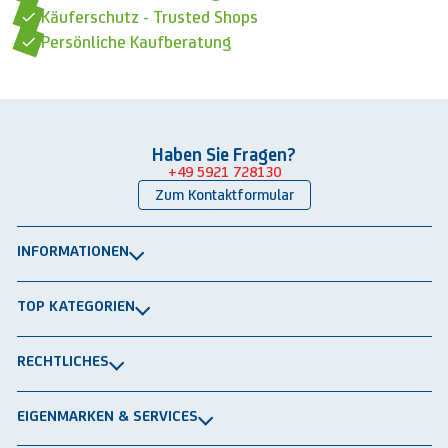
Käuferschutz - Trusted Shops
Persönliche Kaufberatung
Haben Sie Fragen?
+49 5921 728130
Zum Kontaktformular
INFORMATIONEN
Über uns
TOP KATEGORIEN
Kontakt
Lagerbühnen
Newsletter
RECHTLICHES
Packtische
Versand & Lieferung
Impressum
Schwerlastregale
EIGENMARKEN & SERVICES
Widerrufsrecht
Rammschutz