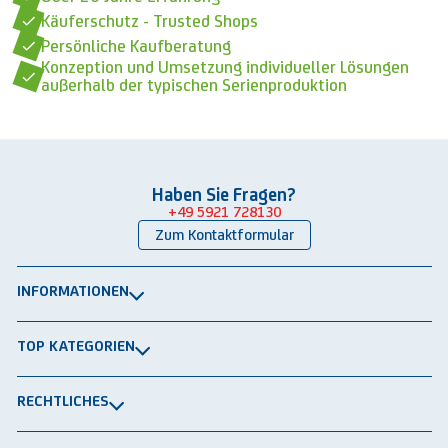
Käuferschutz - Trusted Shops
Persönliche Kaufberatung
Konzeption und Umsetzung individueller Lösungen
außerhalb der typischen Serienproduktion
Haben Sie Fragen?
+49 5921 728130
Zum Kontaktformular
INFORMATIONEN
Über uns
TOP KATEGORIEN
Kontakt
Lagerbühnen
Newsletter
RECHTLICHES
Packtische
Versand & Lieferung
Impressum