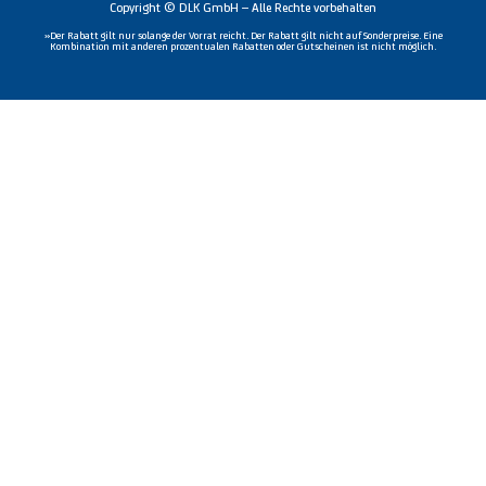
Copyright © DLK GmbH – Alle Rechte vorbehalten
»Der Rabatt gilt nur solange der Vorrat reicht. Der Rabatt gilt nicht auf Sonderpreise. Eine
Kombination mit anderen prozentualen Rabatten oder Gutscheinen ist nicht möglich.