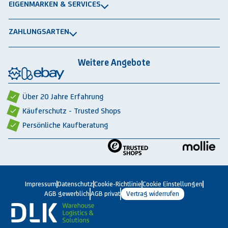
Schwerlastregale
EIGENMARKEN & SERVICES
Widerrufsrecht
Rammschutz
®
GRAVITRAIL
Datenschutz
Lagerbehälten
ZAHLUNGSARTEN
®
ROBOGRAB
AGB gewerblich
Rechnung
Vorkasse
Lastschrift
Integrationspartner
AGB privat
Weitere Angebote
Rückbauten & Ankauf gebrauchter Lagertechnik
Cookie-Einstellungen
Über 20 Jahre Erfahrung
Käuferschutz - Trusted Shops
Persönliche Kaufberatung
Impressum
Datenschutz
Cookie-Richtlinie
Cookie Einstellungen
AGB gewerblich
AGB privat
Vertrag widerrufen