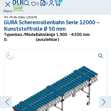
0
0
0
Menü
Art.-Nr.
06-606n-100478
GURA Scherenrollenbahn Serie 12000 –
Kunststoffrolle Ø 50 mm
Typenbez./Mode
Bahnlänge 1.900 - 4.500 mm
ll:
(ausziehbar)