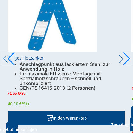
Zarges Holzanker
Anschlagpunkt aus lackiertem Stahl zur
Anwendung in Holz
für maximale Effizienz: Montage mit
Spezialholzschrauben – schnell und
unkompliziert
CEN/TS 16415:2013 (2 Personen)
4
41,55 €
/Stk
40,30 €
/Stk
In den Warenkorb
Zum Angeb
ngebot hinzufügen
4