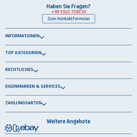
Haben Sie Fragen?
+49 5921 728130
Zum Kontaktformular
INFORMATIONEN
Über uns
TOP KATEGORIEN
Kontakt
Lagerbühnen
Newsletter
RECHTLICHES
Packtische
Versand & Lieferung
Impressum
Schwerlastregale
EIGENMARKEN & SERVICES
Widerrufsrecht
Rammschutz
®
GRAVITRAIL
Datenschutz
Lagerbehälten
ZAHLUNGSARTEN
®
ROBOGRAB
AGB gewerblich
Rechnung
Vorkasse
Lastschrift
Integrationspartner
AGB privat
Weitere Angebote
Rückbauten & Ankauf gebrauchter Lagertechnik
Cookie-Einstellungen