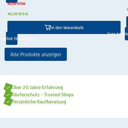
41,55 €
/Stk
40,30 €
/Stk
In den Warenkorb
Zum Angeb
ngebot hinzufügen
Alle Produkte anzeigen
Über 20 Jahre Erfahrung
Käuferschutz - Trusted Shops
Persönliche Kaufberatung