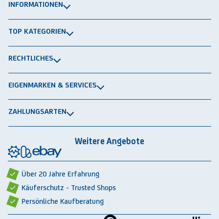
INFORMATIONEN
Über uns
TOP KATEGORIEN
Kontakt
Lagerbühnen
Newsletter
RECHTLICHES
Packtische
Versand & Lieferung
Impressum
Schwerlastregale
EIGENMARKEN & SERVICES
Widerrufsrecht
Rammschutz
®
GRAVITRAIL
Datenschutz
Lagerbehälten
ZAHLUNGSARTEN
®
ROBOGRAB
AGB gewerblich
Rechnung
Vorkasse
Lastschrift
Integrationspartner
AGB privat
Weitere Angebote
Rückbauten & Ankauf gebrauchter Lagertechnik
Cookie-Einstellungen
Über 20 Jahre Erfahrung
Käuferschutz - Trusted Shops
Persönliche Kaufberatung