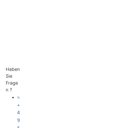
Haben
Sie
Frage
n ?
+
4
9
5