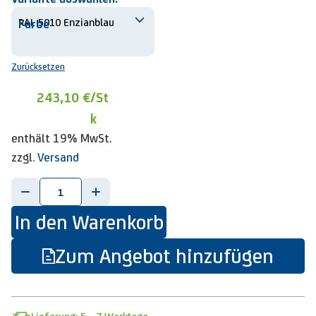
Farbe
Zurücksetzen
243,10 €
/St
k
enthält 19% MwSt.
zzgl.
Versand
-
+
In den Warenkorb
Zum Angebot hinzufügen