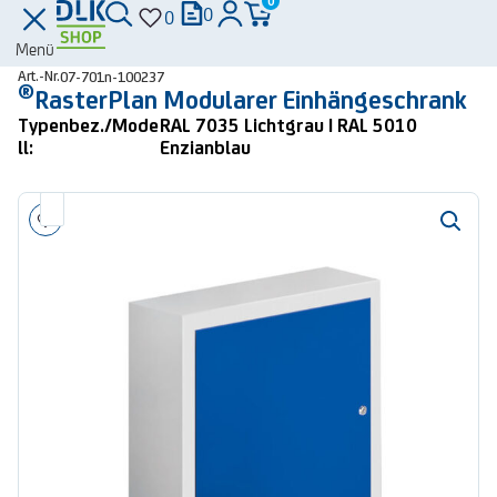
0
0
0
Menü
Art.-Nr.
07-701n-100237
®
RasterPlan Modularer Einhängeschrank
Typenbez./Mode
RAL 7035 Lichtgrau | RAL 5010
ll:
Enzianblau