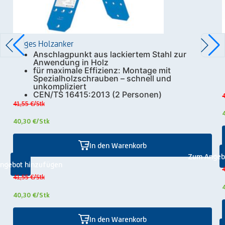
Zarges Holzanker
Anschlagpunkt aus lackiertem Stahl zur
Anwendung in Holz
für maximale Effizienz: Montage mit
Spezialholzschrauben – schnell und
unkompliziert
CEN/TS 16415:2013 (2 Personen)
4
41,55 €
/Stk
40,30 €
/Stk
In den Warenkorb
Zum Angeb
ngebot hinzufügen
4
41,55 €
/Stk
40,30 €
/Stk
In den Warenkorb