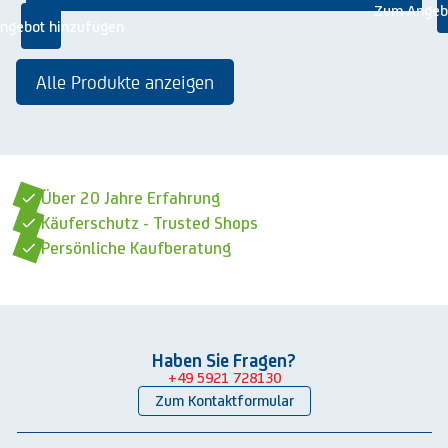
Zum Angeb
ngebot hinzufügen
Alle Produkte anzeigen
Über 20 Jahre Erfahrung
Käuferschutz - Trusted Shops
Persönliche Kaufberatung
Haben Sie Fragen?
+49 5921 728130
Zum Kontaktformular