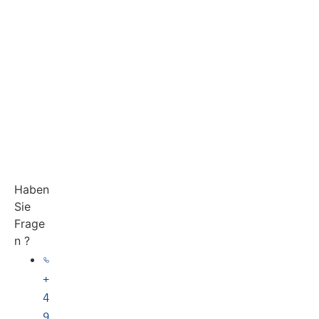
Haben
Sie
Frage
n ?
+
4
9