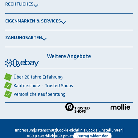
Lagerbühnen
Newsletter
RECHTLICHES
Packtische
Versand & Lieferung
Impressum
Schwerlastregale
EIGENMARKEN & SERVICES
Widerrufsrecht
Rammschutz
®
GRAVITRAIL
Datenschutz
Lagerbehälten
ZAHLUNGSARTEN
®
ROBOGRAB
AGB gewerblich
Rechnung
Vorkasse
Lastschrift
Integrationspartner
AGB privat
Weitere Angebote
Rückbauten & Ankauf gebrauchter Lagertechnik
Cookie-Einstellungen
Über 20 Jahre Erfahrung
Käuferschutz - Trusted Shops
Persönliche Kaufberatung
Impressum
Datenschutz
Cookie-Richtlinie
Cookie Einstellungen
AGB gewerblich
AGB privat
Vertrag widerrufen