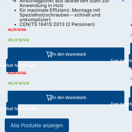
Anschlagpunkt aus lackiertem Stahl zur
Anwendung in Holz
für maximale Effizienz: Montage mit
Spezialholzschrauben – schnell und
unkompliziert
CEN/TS 16415:2013 (2 Personen)
4
41,55 €
/Stk
40,30 €
/Stk
In den Warenkorb
Zum Angeb
ngebot hinzufügen
4
41,55 €
/Stk
40,30 €
/Stk
In den Warenkorb
Zum Angeb
ngebot hinzufügen
Alle Produkte anzeigen