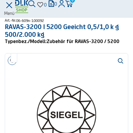
0
0
0
Menü
Art.-Nr.
06-609n-100092
RAVAS-3200 | 5200 Geeicht 0,5/1,0 k g
500/2.000 kg
Typenbez./Modell:
Zubehör für RAVAS-3200 / 5200