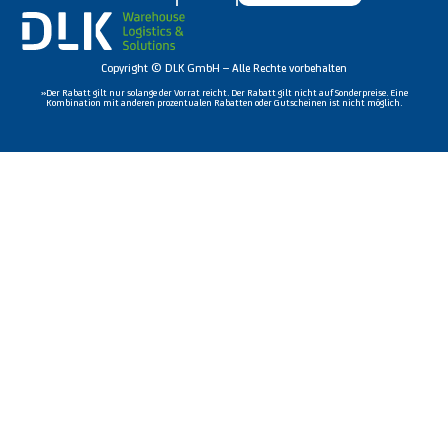
Copyright © DLK GmbH – Alle Rechte vorbehalten
»Der Rabatt gilt nur solange der Vorrat reicht. Der Rabatt gilt nicht auf Sonderpreise. Eine
Kombination mit anderen prozentualen Rabatten oder Gutscheinen ist nicht möglich.