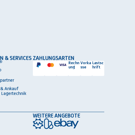
N & SERVICES
ZAHLUNGSARTEN
®
Rechn
Vorka
Lastsc
ung
sse
hrift
®
spartner
 & Ankauf
 Lagertechnik
WEITERE ANGEBOTE