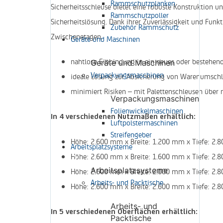
Rammschutzplanken
Sicherheitsschleuse bietet eine robuste Konstruktion und
Rammschutzpoller
Sicherheitslösung. Dank ihrer Zuverlässigkeit und Funk
Zubehör Rammschutz
Zwischenetagen.
Geräte und Maschinen
nahtlose Einbindung in ein neues oder bestehend
Geräte und Maschinen
Verpackungsmaschinen
ideale Lösung zur Absicherung von Warenumschl
minimiert Risiken – mit Palettenschleusen über 
Verpackungsmaschinen
Folienwickelmaschinen
In 4 verschiedenen Nutzmaßen erhältlich:
Luftpolstermaschinen
Streifengeber
Höhe: 2.600 mm x Breite: 1.200 mm x Tiefe: 2
Arbeitsplatzsysteme
Höhe: 2.600 mm x Breite: 1.600 mm x Tiefe: 2
Arbeitsplatzsysteme
Höhe: 2.600 mm x Breite: 2.000 mm x Tiefe: 2
Arbeits- und Packtische
Höhe: 2.600 mm x Breite: 2.600 mm x Tiefe: 2
Arbeits- und
In 5 verschiedenen Oberflächen erhältlich:
Packtische