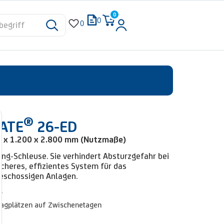
0
0
0
®
GATE
26-ED
0 x 1.200 x 2.800 mm (Nutzmaße)
ing-Schleuse. Sie verhindert Absturzgefahr bei
cheres, effizientes System für das
eschossigen Anlagen.
r
lagplätzen auf Zwischenetagen
g