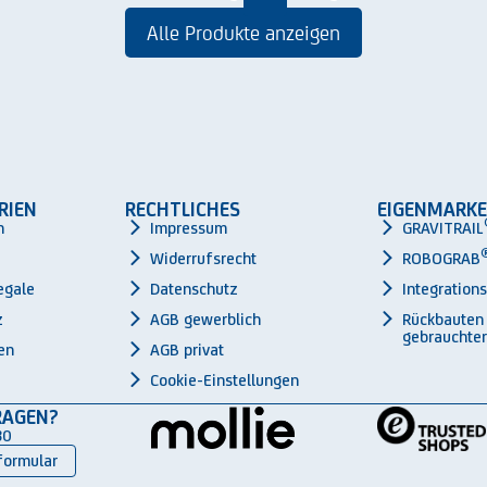
Alle Produkte anzeigen
RIEN
RECHTLICHES
EIGENMARKE
n
Impressum
GRAVITRAIL
Widerrufsrecht
ROBOGRAB
egale
Datenschutz
Integration
z
AGB gewerblich
Rückbauten
gebrauchter
en
AGB privat
Cookie-Einstellungen
RAGEN?
30
formular