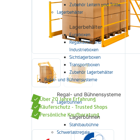
Zubehör Leitern und Tritte
Lagerbehälter
Lagerbehälter
Euroboxen
Regalkästen und
Industrieboxen
Sichtlagerboxen
Transportboxen
Zubehör Lagerbehälter
Regal- und Bühnensysteme
Regal- und Bühnensysteme
Über 20 Jahre Erfahrung
Lagerbühnen
Käuferschutz - Trusted Shops
Persönliche Kaufberatung
Lagerbühnen
Stahlbaubühne
Schwerlastregale