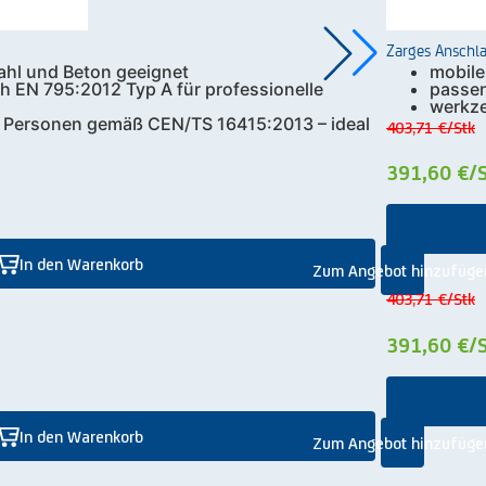
Zarges Anschla
ahl und Beton geeignet
mobile
ch EN 795:2012 Typ A für professionelle
passen
werkze
3 Personen gemäß CEN/TS 16415:2013 – ideal
403,71 €
/Stk
391,60 €
/
In den Warenkorb
Zum Angebot hinzufüge
403,71 €
/Stk
391,60 €
/
In den Warenkorb
Zum Angebot hinzufüge