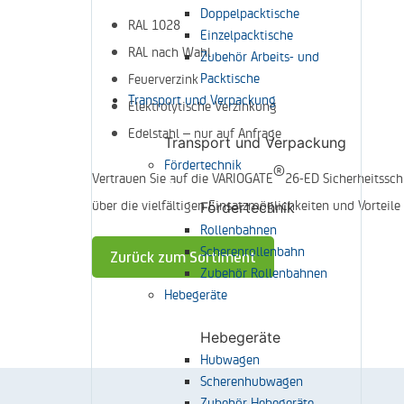
Doppelpacktische
RAL 1028
Einzelpacktische
RAL nach Wahl
Zubehör Arbeits- und
Packtische
Feuerverzink
Transport und Verpackung
Elektrolytische Verzinkung
Edelstahl – nur auf Anfrage
Transport und Verpackung
Fördertechnik
®
Vertrauen Sie auf die VARIOGATE
26-ED Sicherheitssch
über die vielfältigen Einsatzmöglichkeiten und Vorteile
Fördertechnik
Rollenbahnen
Scherenrollenbahn
Zurück zum Sortiment
Zubehör Rollenbahnen
Hebegeräte
Hebegeräte
Hubwagen
Scherenhubwagen
Zubehör Hebegeräte