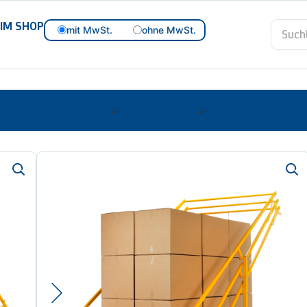
 IM SHOP
mit MwSt.
ohne MwSt.
Regal- und Bühnensysteme
Übergabestationen
Schwenkschleusen
>
>
Art.-Nr.
02-205n-100085
Schwenkschleuse VARIO
Typenbez./Modell:
Innenmaße (HxBxT): 2.60
®
Die VARIOGATE
26-ED-Serie ist eine Freischw
der Lagerhaltung zwischen Stockwerken. Ein si
Palettenhandling auf Lagerbühnen und mehrg
für hohe Lasten und zwei Paletten hintereinande
ideale Lösung zur Absicherung von Warenumsch
effektiver Mitarbeitschutz beim Palettenhandlin