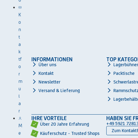
K
o
n
t
a
k
tf
INFORMATIONEN
TOP KATEGO
Über uns
Lagerbühne
o
r
Kontakt
Packtische
m
Newsletter
Schwerlastr
u
Versand & Lieferung
Rammschut
l
Lagerbehält
a
r
IHRE VORTEILE
HABEN SIE F
+49 5921 7281
Über 20 Jahre Erfahrung
M
Zum Kontakt
e
Käuferschutz - Trusted Shops