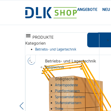
ANGEBOTE
NEU
PRODUKTE
DLK Shop
>
Kategorien
Betriebs- und Lagertechnik
Betriebs- und Lagertechnik
Steigtechnik
Steigtechnik
Arbeitspodeste
Plattformleitern
Sprossenstehleitern
Stufenstehleitern
Tritte