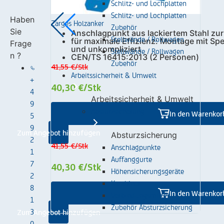
Schlitz- und Lochplatten
Schlitz- und Lochplatten
Haben
Zarges Holzanker
Zubehör
Sie
Anschlagpunkt aus lackiertem Stahl zu
Stellwände / Rollwagen
für maximale Effizienz: Montage mit Sp
Frage
und unkompliziert
Stellwände / Rollwagen
n ?
CEN/TS 16415:2013 (2 Personen)
Zubehör
41,55 €
/Stk
Arbeitssicherheit & Umwelt
+
40,30 €
/Stk
4
Arbeitssicherheit & Umwelt
9
Absturzsicherung
In den Warenkor
5
9
Zum Angebot hinzufügen
Absturzsicherung
2
Anschlagpunkte
41,55 €
/Stk
1
Auffanggurte
7
40,30 €
/Stk
Höhensicherungsgeräte
2
Karabiner
8
In den Warenkor
Verbindungsmittel
1
Zubehör Absturzsicherung
3
Zum Angebot hinzufügen
0