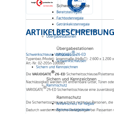
Schwerlastregale
Bereitstellregale
Fachbodenregale
Getränkekistenregale
ARTIKELBESCHREIBUN
Zubehör Schwerlastregale
Übergabestationen
Übergabestationen
®
Schwenkschleuse VARIOGATE
26-ED
Liftschleusen
Typenbez./Modell:
Innenmaße (HxBxT): 2.600 x 1.200
Schwenkschleusen
Art.-Nr.
02-205n-100085
Sichern und Kennzeichnen
®
Die
Sicherheitsschleuse/Palettens
VARIOGATE
26-ED
Sichern und Kennzeichnen
Nachlässigkeit werden oft entfernbare Gitter, Türen ode
Rammschutz
®
VARIOGATE
26-ED Sicherheitsschleuse eine zuverlässi
Rammschutz
Die Sicherheitsschleuse schützt nicht nur Personen, di
Anfahrschutz für Regale
Rammschutzgeländer
Dadurch werden mögliche Verletzungen bei Passanten 