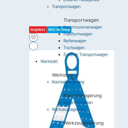
Transportwagen
Transportwagen
Kommissionierwagen
Angebot
NEU im Shop
Plattformwagen
Reifenwagen
Tischwagen
Zubehör Transportwagen
Werkstatt
Werkstatt
Kleinteilelagerung
Kleinteilelagerung
Systemeinheiten
Werkzeuglagerung
Werkzeuglagerung