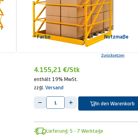
mit Palettenschleusen über mehrere Etagen hinw
in verschiedenen Ausführungen für unterschiedli
zuverlässige Absicherung – minimiert Risiken
Variante auswählen:
Farbe
Nutzmaße
Zurücksetzen
4.155,21 €
/Stk
enthält 19% MwSt.
zzgl.
Versand
-
+
In den Warenkorb
Lieferung: 5 - 7 Werktage