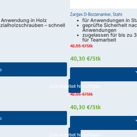
Zarges D-Bolzenanker, Stahl
r Anwendung in Holz
für Anwendungen in St
ezialholzschrauben – schnell
geprüfte Sicherheit na
Anwendungen
zugelassen für bis zu 
für Teamarbeit
41,55 €
/Stk
40,30 €
/Stk
b
Zum Angebot hinzufügen
41,55 €
/Stk
40,30 €
/Stk
b
Zum Angebot hinzufügen