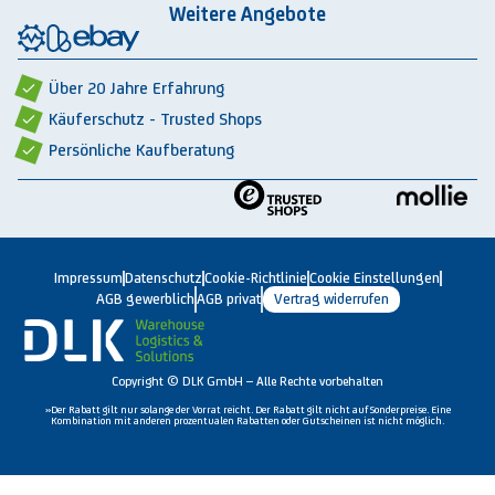
Integrationspartner
AGB privat
Weitere Angebote
Rückbauten & Ankauf gebrauchter Lagertechnik
Cookie-Einstellungen
Über 20 Jahre Erfahrung
Käuferschutz - Trusted Shops
Persönliche Kaufberatung
Impressum
Datenschutz
Cookie-Richtlinie
Cookie Einstellungen
AGB gewerblich
AGB privat
Vertrag widerrufen
Copyright © DLK GmbH – Alle Rechte vorbehalten
»Der Rabatt gilt nur solange der Vorrat reicht. Der Rabatt gilt nicht auf Sonderpreise. Eine
Kombination mit anderen prozentualen Rabatten oder Gutscheinen ist nicht möglich.