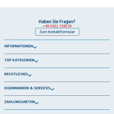
Haben Sie Fragen?
+49 5921 728130
Zum Kontaktformular
INFORMATIONEN
Über uns
TOP KATEGORIEN
Kontakt
Lagerbühnen
Newsletter
RECHTLICHES
Packtische
Versand & Lieferung
Impressum
Schwerlastregale
EIGENMARKEN & SERVICES
Widerrufsrecht
Rammschutz
®
GRAVITRAIL
Datenschutz
Lagerbehälten
ZAHLUNGSARTEN
®
ROBOGRAB
AGB gewerblich
Rechnung
Vorkasse
Lastschrift