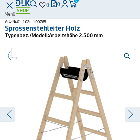
0
0
0
Menü
Art.-Nr.
01-102n-100765
Sprossenstehleiter Holz
Typenbez./Modell:
Arbeitshöhe 2.500 mm