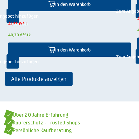
In den Warenkorb
Zum Angeb
ngebot hinzufügen
4
41,55 €
/Stk
40,30 €
/Stk
In den Warenkorb
Zum Angeb
ngebot hinzufügen
Alle Produkte anzeigen
Über 20 Jahre Erfahrung
Käuferschutz - Trusted Shops
Persönliche Kaufberatung