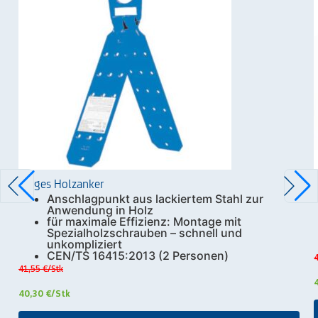
Zarges Holzanker
Anschlagpunkt aus lackiertem Stahl zur
Anwendung in Holz
für maximale Effizienz: Montage mit
Spezialholzschrauben – schnell und
unkompliziert
CEN/TS 16415:2013 (2 Personen)
4
41,55 €
/Stk
40,30 €
/Stk