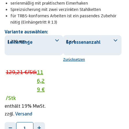
serienmäßig mit praktischem Eimerhaken
Spreizsicherung mit zwei verzinkten Stahlketten
für TRBS-konformes Arbeiten ist ein passendes Zubehör
nötig (Einhängetritt R 13)
Variante auswählen:
Leiterlänge
Sprossenanzahl
Zurücksetzen
129,21 €
/Stk
11
6,2
9 €
/Stk
enthält 19% MwSt.
zzgl.
Versand
-
+