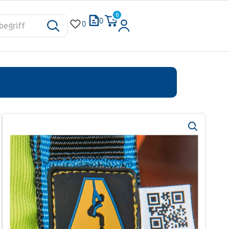
0
0
0
ex+
inposter
s zu 150 kg
t das Anlegen einfach und selbsterklärend
ie Gurte im Handumdrehen angelegt