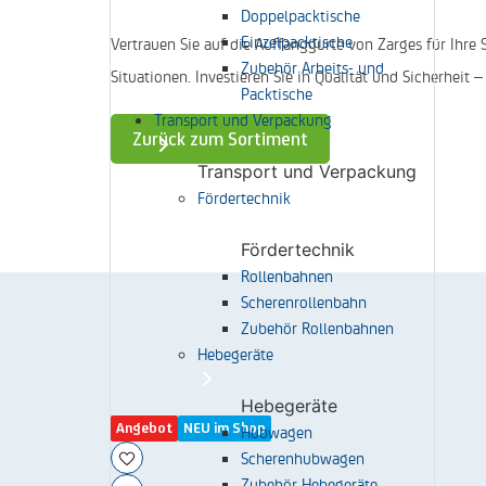
Doppelpacktische
Einzelpacktische
Vertrauen Sie auf die Auffanggurte von Zarges für Ihre
Zubehör Arbeits- und
Situationen. Investieren Sie in Qualität und Sicherheit 
Packtische
Transport und Verpackung
Zurück zum Sortiment
Transport und Verpackung
Fördertechnik
Fördertechnik
Rollenbahnen
Scherenrollenbahn
Zubehör Rollenbahnen
Hebegeräte
Hebegeräte
Hubwagen
Angebot
NEU im Shop
Scherenhubwagen
Zubehör Hebegeräte