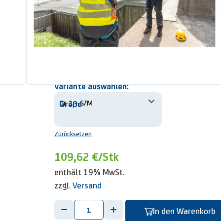
textile Auffangößen bieten eine angenehme Pass
die integrierte „Chair In The Air“-Funktion ermög
Sekunden
der sichtbarer Sturzindikator warnt bei Überlast
Indicator“-Label
hergestellt aus qualitativ hochwertigen Materia
Sicherheit und Beständigkeit
Variante auswählen:
Größe
Zurücksetzen
109,62 €
/Stk
enthält 19% MwSt.
zzgl.
Versand
-
+
In den Warenkorb