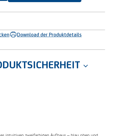
ucken
Download der Produktdetails
ODUKTSICHERHEIT
des intuitiven zweifarbigen Aufbaus – blau oben und