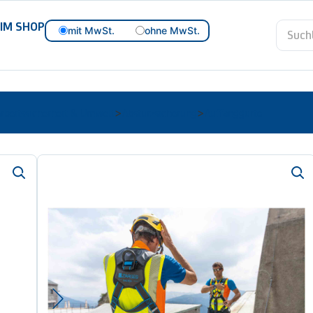
 IM SHOP
mit MwSt.
ohne MwSt.
rbeitssicherheit & Umwelt
Absturzsicherung
Auffanggurte
>
>
Art.-Nr.
09-901n-100005
Zarges Auffanggurt Salv
Typenbez./Modell:
Größe S/M
Schnell und praktikabel am Einsatzort.
entspricht der Norm EN 361
mehr Komfort dank abnehmbarer Rücken- und Be
geeignet für Benutzer mit einem Gewicht von bi
der zweifarbige Aufbau (blau und schwarz) mach
mit den automatischen Gurtverschlüssen sind d