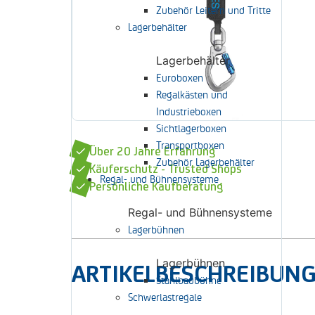
Zubehör Leitern und Tritte
Lagerbehälter
Lagerbehälter
Euroboxen
Regalkästen und
Industrieboxen
Sichtlagerboxen
Transportboxen
Über 20 Jahre Erfahrung
Zubehör Lagerbehälter
Käuferschutz - Trusted Shops
Regal- und Bühnensysteme
Persönliche Kaufberatung
Regal- und Bühnensysteme
Lagerbühnen
Lagerbühnen
ARTIKELBESCHREIBUN
Stahlbaubühne
Schwerlastregale