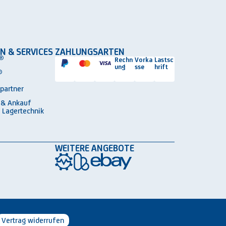
N & SERVICES
ZAHLUNGSARTEN
®
Rechn
Vorka
Lastsc
ung
sse
hrift
®
spartner
 & Ankauf
 Lagertechnik
WEITERE ANGEBOTE
Vertrag widerrufen