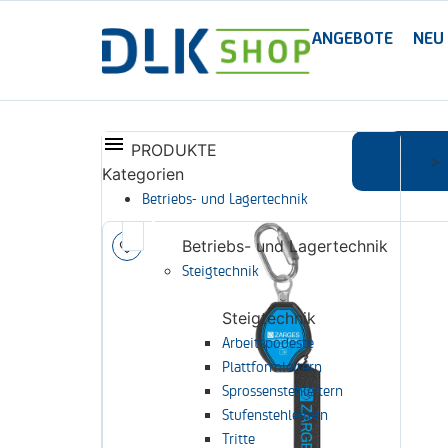
ANGEBOTE
NEU
PRODUKTE
DLK Shop
A
>
Kategorien
Betriebs- und Lagertechnik
Betriebs- und Lagertechnik
Steigtechnik
Steigtechnik
Arbeitspodeste
Plattformleitern
Sprossenstehleitern
Stufenstehleitern
Tritte