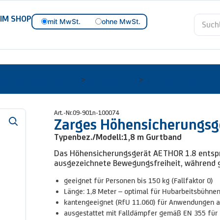
 IM SHOP
mit MwSt.
ohne MwSt.
rbeitssicherheit & Umwelt
Absturzsicherung
Höhensicherungsgeräte
>
>
Art.-Nr.
09-901n-100074
Zarges Höhensicherungsge
Typenbez./Modell:
1,8 m Gurtband
Das Höhensicherungsgerät AETHOR 1.8 entspr
ausgezeichnete Bewegungsfreiheit, während gle
geeignet für Personen bis 150 kg (Fallfaktor 0)
Länge: 1,8 Meter – optimal für Hubarbeitsbühnen
kantengeeignet (RfU 11.060) für Anwendungen a
ausgestattet mit Falldämpfer gemäß EN 355 für 