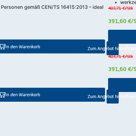
werkze
3 Personen gemäß CEN/TS 16415:2013 – ideal
403,71 €
/Stk
391,60 €
/
In den Warenkorb
Zum Angebot hinzufüge
403,71 €
/Stk
391,60 €
/
In den Warenkorb
Zum Angebot hinzufüge