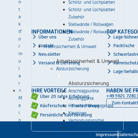
n
Schlitz- und Lochplatten
t
Schlitz- und Lochplatten
a
Zubehör
k
Stellwände / Rollwagen
tf
Stellwände / Rollwagen
INFORMATIONEN
TOP KATEGO
Über uns
Lagerbühne
o
Zubehör
r
Kontakt
Packtische
Arbeitssicherheit & Umwelt
m
Newsletter
Schwerlastr
u
Arbeitssicherheit & Umwelt
Versand & Lieferung
Rammschut
l
Absturzsicherung
Lagerbehält
a
r
Absturzsicherung
IHRE VORTEILE
HABEN SIE F
Anschlagpunkte
+49 5921 7281
Über 20 Jahre Erfahrung
M
Auffanggurte
Zum Kontakt
e
Höhensicherungsgeräte
Käuferschutz - Trusted Shops
i
Karabiner
Persönliche Kaufberatung
n
Verbindungsmittel
K
Zubehör Absturzsicherung
o
Impressum
Datensch