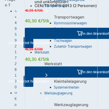
und unkompliziert
n ?
Transportwagen
CEN/TS 16415:2013 (2 Personen)
41,55 €
/Stk
+
Transportwagen
40,30 €
/Stk
4
Kommissionierwagen
9
Plattformwagen
In den Warenkor
5
Reifenwagen
9
Tischwagen
Zum Angebot hinzufügen
2
Zubehör Transportwagen
41,55 €
/Stk
1
Werkstatt
7
40,30 €
/Stk
2
Werkstatt
8
Kleinteilelagerung
In den Warenkor
1
3
Kleinteilelagerung
Zum Angebot hinzufügen
0
Systemeinheiten
Werkzeuglagerung
K
o
Werkzeuglagerung