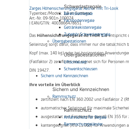
Schwerlastregale
Zarges Höhensicherungsgerät Aethor mit Tri-Look
Typenbez./Modell:
1,8 m Gurtband
Bereitstellregale
Art.-Nr.
09-901n-100074
Fachbodenregale
|
EAN/GTIN:
4003866478651
Getränkekistenregale
Zubehör Schwerlastregale
Das
entspricht 
Höhensicherungsgerät AETHOR 1.8
Übergabestationen
Seileinzug sorgt dafür, dass immer nur die tatsächlich
Kopf (max. 140 kg) oder bei horizontalen Anwendungen 
Übergabestationen
(Fallfaktor 2) zertifiziert und eignet sich für Persone
Liftschleusen
Schwenkschleusen
DIN 19427.
Sichern und Kennzeichnen
Ihre vorteile im Überblick
Sichern und Kennzeichnen
Rammschutz
zertifiziert nach EN 360:2002 und Fallfaktor 2 (R
automatischer Seileinzug für maximale Sicherhe
Rammschutz
ausgestattet mit Falldämpfer gemäß EN 355 für 
Anfahrschutz für Regale
Rammschutzgeländer
kantengeeignet (RfU 11.060) für Anwendungen a