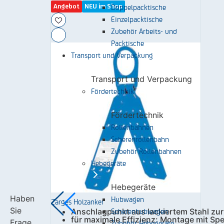
Doppelpacktische
Angebot
NEU im Shop
Einzelpacktische
Zubehör Arbeits- und
Packtische
Transport und Verpackung
Transport und Verpackung
Fördertechnik
Fördertechnik
Rollenbahnen
Scherenrollenbahn
Zubehör Rollenbahnen
Hebegeräte
Hebegeräte
Haben
Hubwagen
Zarges Holzanker
Sie
Scherenhubwagen
Anschlagpunkt aus lackiertem Stahl zu
für maximale Effizienz: Montage mit Sp
Frage
Zubehör Hebegeräte