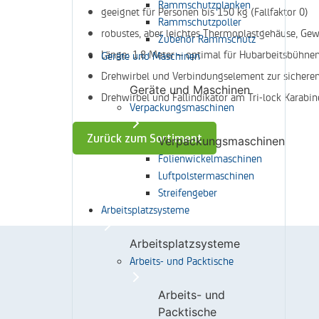
Rammschutzplanken
geeignet für Personen bis 150 kg (Fallfaktor 0)
Rammschutzpoller
robustes, aber leichtes Thermoplastgehäuse, G
Zubehör Rammschutz
Länge: 1,8 Meter – optimal für Hubarbeitsbühne
Geräte und Maschinen
Drehwirbel und Verbindungselement zur sichere
Geräte und Maschinen
Drehwirbel und Fallindikator am Tri-lock Karabin
Verpackungsmaschinen
Zurück zum Sortiment
Verpackungsmaschinen
Folienwickelmaschinen
Luftpolstermaschinen
Streifengeber
Arbeitsplatzsysteme
Arbeitsplatzsysteme
Arbeits- und Packtische
Arbeits- und
Packtische