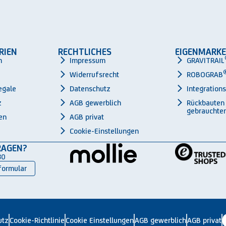
RIEN
RECHTLICHES
EIGENMARKE
n
Impressum
GRAVITRAIL
Widerrufsrecht
ROBOGRAB
egale
Datenschutz
Integration
z
AGB gewerblich
Rückbauten
gebrauchter
en
AGB privat
Cookie-Einstellungen
RAGEN?
30
formular
utz
Cookie-Richtlinie
Cookie Einstellungen
AGB gewerblich
AGB privat