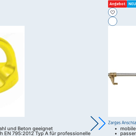
Angebot
NEU
Zarges Anschla
ahl und Beton geeignet
mobile
ch EN 795:2012 Typ A für professionelle
passen