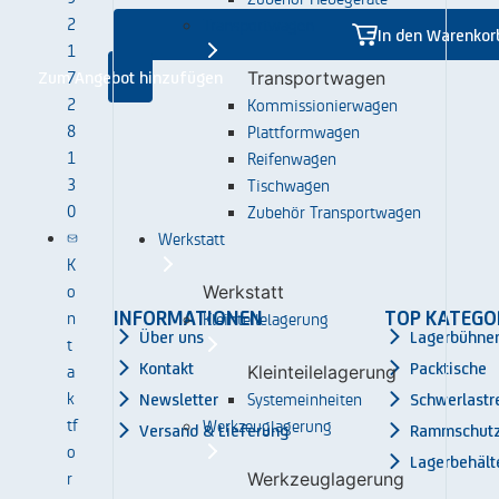
2
Transportwagen
In den Warenkor
1
7
Transportwagen
Zum Angebot hinzufügen
2
Kommissionierwagen
8
Plattformwagen
1
Reifenwagen
3
Tischwagen
0
Zubehör Transportwagen
Werkstatt
K
o
Werkstatt
n
Kleinteilelagerung
INFORMATIONEN
TOP KATEGO
Über uns
Lagerbühne
t
a
Kontakt
Packtische
Kleinteilelagerung
k
Systemeinheiten
Newsletter
Schwerlastr
tf
Werkzeuglagerung
Versand & Lieferung
Rammschut
o
Lagerbehält
r
Werkzeuglagerung