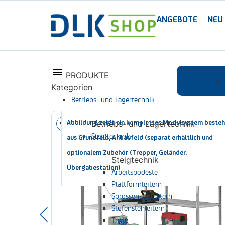
ANGEBOTE
NEU
PRODUKTE
DLK Shop
>
Kategorien
Betriebs- und Lagertechnik
Abbildung zeigt ein komplettes Modulsystem beste
Betriebs- und Lagertechnik
Steigtechnik
aus Grundfeld, Anbaufeld (separat erhältlich und
optionalem Zubehör (Trepper, Geländer,
Steigtechnik
Übergabestation)
Arbeitspodeste
Plattformleitern
Sprossenstehleitern
Stufenstehleitern
Tritte