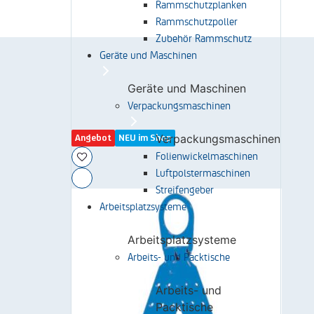
Rammschutzplanken
Rammschutzpoller
Zubehör Rammschutz
Geräte und Maschinen
Geräte und Maschinen
Verpackungsmaschinen
Verpackungsmaschinen
Angebot
NEU im Shop
Folienwickelmaschinen
Luftpolstermaschinen
Streifengeber
Arbeitsplatzsysteme
Arbeitsplatzsysteme
Arbeits- und Packtische
Arbeits- und
Packtische