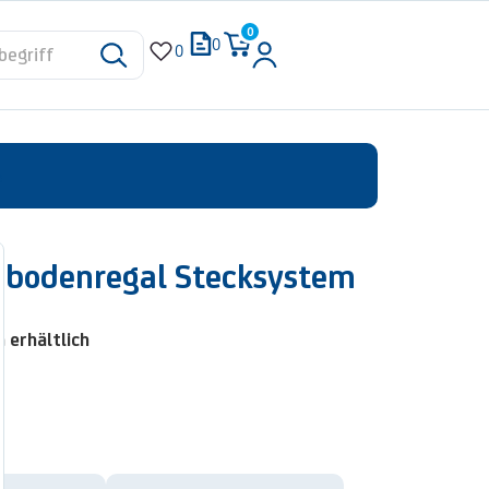
0
0
0
e
hbodenregal Stecksystem
 erhältlich