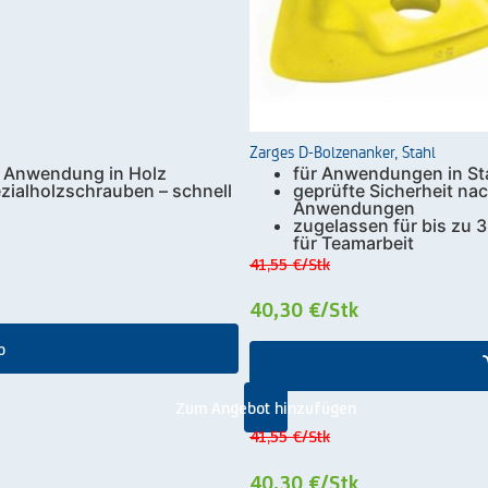
Zarges D-Bolzenanker, Stahl
r Anwendung in Holz
für Anwendungen in St
ezialholzschrauben – schnell
geprüfte Sicherheit na
Anwendungen
zugelassen für bis zu 
für Teamarbeit
41,55 €
/Stk
40,30 €
/Stk
b
Zum Angebot hinzufügen
41,55 €
/Stk
40,30 €
/Stk