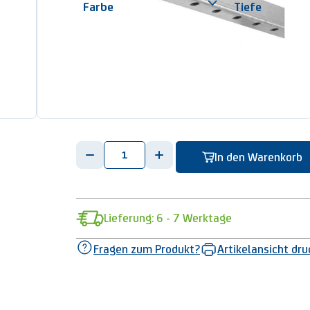
Farbe
Tiefe
ab
73,85 €
/Stk
ab
70,16 €
/Stk
-
+
In den Warenkorb
Lieferung: 6 - 7 Werktage
Fragen zum Produkt?
Artikelansicht dr