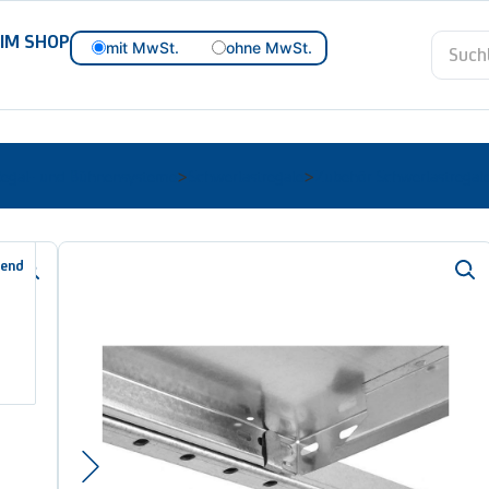
 IM SHOP
mit MwSt.
ohne MwSt.
Regal- und Bühnensysteme
Schwerlastregale
Zubehör Schwerlastregal
>
>
Art.-Nr.
02-201n-101469
hend
Zusatzböden für Eck-Fac
Typ L
Typenbez./Modell:
in verschiedenen Varianten
40 mm hohe Bodenkante
schnelle Steckmontage
passend für das Eckregal ORION PLUS – Typ L
Variante auswählen: