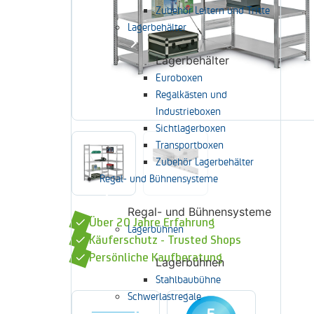
Zubehör Leitern und Tritte
Lagerbehälter
Lagerbehälter
Euroboxen
Regalkästen und
Industrieboxen
Sichtlagerboxen
Transportboxen
Zubehör Lagerbehälter
Regal- und Bühnensysteme
Regal- und Bühnensysteme
Über 20 Jahre Erfahrung
Lagerbühnen
Käuferschutz - Trusted Shops
Persönliche Kaufberatung
Lagerbühnen
Stahlbaubühne
Schwerlastregale