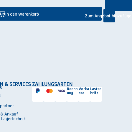
In den Warenkorb
Zum Angebot hinzufüge
N & SERVICES
ZAHLUNGSARTEN
®
Rechn
Vorka
Lastsc
ung
sse
hrift
®
spartner
 & Ankauf
 Lagertechnik