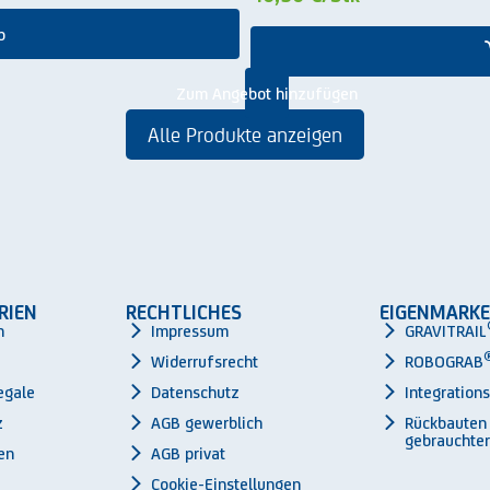
b
Zum Angebot hinzufügen
Alle Produkte anzeigen
RIEN
RECHTLICHES
EIGENMARKE
n
Impressum
GRAVITRAIL
Widerrufsrecht
ROBOGRAB
egale
Datenschutz
Integration
z
AGB gewerblich
Rückbauten
gebrauchter
en
AGB privat
Cookie-Einstellungen