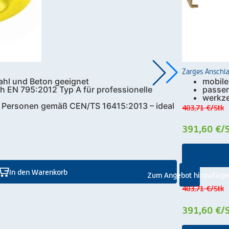
Zarges Anschla
ahl und Beton geeignet
mobile
ch EN 795:2012 Typ A für professionelle
passen
werkze
3 Personen gemäß CEN/TS 16415:2013 – ideal
403,71 €
/Stk
391,60 €
/
In den Warenkorb
Zum Angebot hinzufüge
403,71 €
/Stk
391,60 €
/