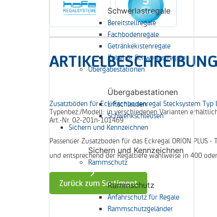
Schwerlastregale
Bereitstellregale
Fachbodenregale
Getränkekistenregale
ARTIKELBESCHREIBUN
Zubehör Schwerlastregale
Übergabestationen
Übergabestationen
Zusatzböden für Eck-Fachbodenregal Stecksystem Typ 
Liftschleusen
Typenbez./Modell:
in verschiedenen Varianten erhältlic
Schwenkschleusen
Art.-Nr.
02-201n-101469
Sichern und Kennzeichnen
Passender Zusatzboden für das Eckregal ORION PLUS - T
Sichern und Kennzeichnen
und entsprechend der Regaltiefe wahlweise in 400 oder
Rammschutz
Zurück zum Sortiment
Rammschutz
Anfahrschutz für Regale
Rammschutzgeländer