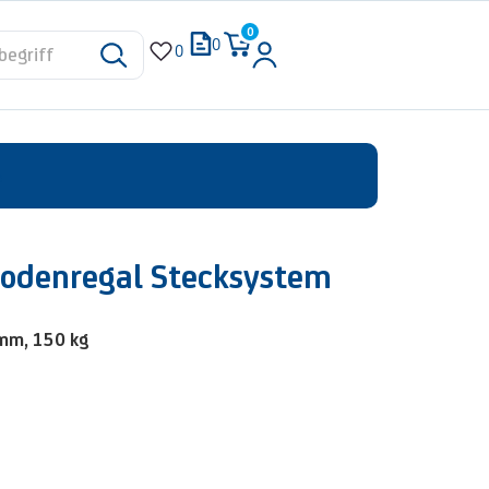
0
0
0
e
bodenregal Stecksystem
 mm, 150 kg