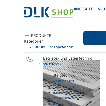
ANGEBOTE
NEU
PRODUKTE
DLK Shop
>
Kategorien
Betriebs- und Lagertechnik
Betriebs- und Lagertechnik
Steigtechnik
Steigtechnik
Arbeitspodeste
Plattformleitern
Sprossenstehleitern
Stufenstehleitern
Tritte