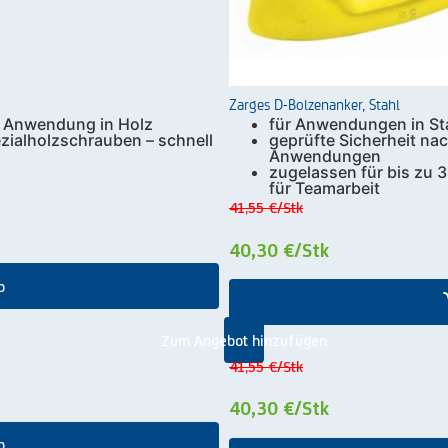
Zarges D-Bolzenanker, Stahl
r Anwendung in Holz
für Anwendungen in St
ezialholzschrauben – schnell
geprüfte Sicherheit na
Anwendungen
zugelassen für bis zu 
für Teamarbeit
41,55 €
/Stk
40,30 €
/Stk
b
Zum Angebot hinzufügen
41,55 €
/Stk
40,30 €
/Stk
b