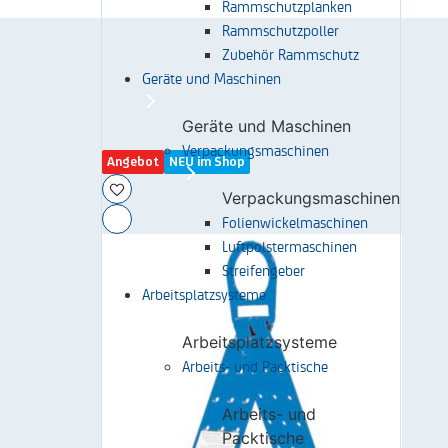
Rammschutzplanken
Rammschutzpoller
Zubehör Rammschutz
Geräte und Maschinen
Geräte und Maschinen
Verpackungsmaschinen
Angebot
NEU im Shop
Verpackungsmaschinen
Folienwickelmaschinen
Luftpolstermaschinen
Streifengeber
Arbeitsplatzsysteme
Arbeitsplatzsysteme
Arbeits- und Packtische
Arbeits- und
Packtische