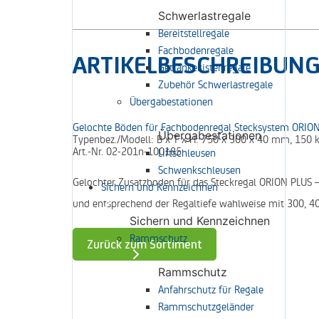
Schwerlastregale
Bereitstellregale
Fachbodenregale
ARTIKELBESCHREIBUN
Getränkekistenregale
Zubehör Schwerlastregale
Übergabestationen
Gelochte Böden für Fachbodenregal Stecksystem ORION
Übergabestationen
Typenbez./Modell:
B x T x H: 750 x 300 x 40 mm, 150 
Art.-Nr.
02-201n-100185
Liftschleusen
Schwenkschleusen
Gelochter Zusatzboden für das Steckregal ORION PLUS –
Sichern und Kennzeichnen
und entsprechend der Regaltiefe wahlweise mit 300, 4
Sichern und Kennzeichnen
Rammschutz
Zurück zum Sortiment
Rammschutz
Anfahrschutz für Regale
Rammschutzgeländer