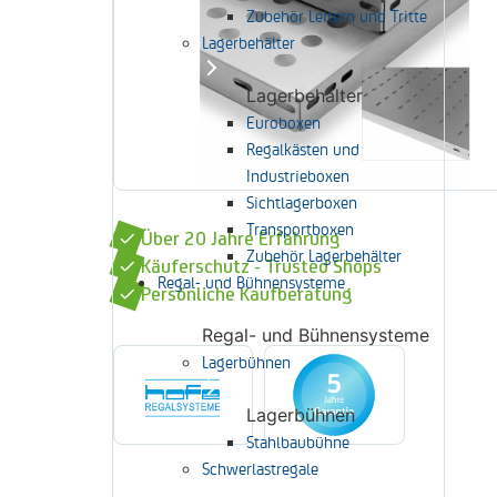
Zubehör Leitern und Tritte
Lagerbehälter
Lagerbehälter
Euroboxen
Regalkästen und
Industrieboxen
Sichtlagerboxen
Transportboxen
Über 20 Jahre Erfahrung
Zubehör Lagerbehälter
Käuferschutz - Trusted Shops
Regal- und Bühnensysteme
Persönliche Kaufberatung
Regal- und Bühnensysteme
Lagerbühnen
Lagerbühnen
Stahlbaubühne
Schwerlastregale