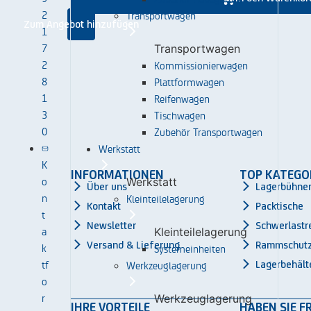
2
Transportwagen
Zum Angebot hinzufügen
1
7
Transportwagen
2
Kommissionierwagen
8
Plattformwagen
1
Reifenwagen
3
Tischwagen
0
Zubehör Transportwagen
Werkstatt
K
INFORMATIONEN
TOP KATEGO
o
Werkstatt
Über uns
Lagerbühne
n
Kleinteilelagerung
Kontakt
Packtische
t
Newsletter
Schwerlastr
a
Kleinteilelagerung
Versand & Lieferung
Rammschut
k
Systemeinheiten
tf
Werkzeuglagerung
Lagerbehält
o
r
Werkzeuglagerung
IHRE VORTEILE
HABEN SIE F