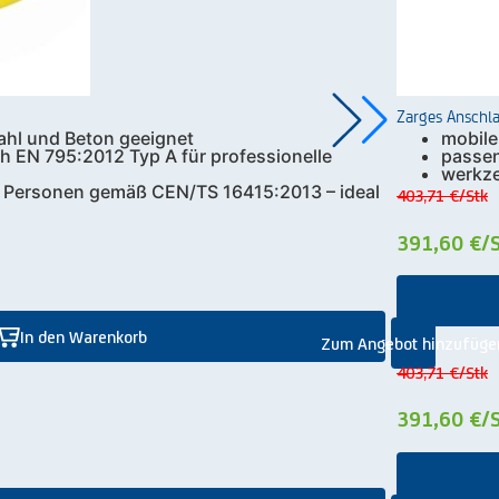
Zarges Anschla
ahl und Beton geeignet
mobile
ch EN 795:2012 Typ A für professionelle
passen
werkze
3 Personen gemäß CEN/TS 16415:2013 – ideal
403,71 €
/Stk
391,60 €
/
In den Warenkorb
Zum Angebot hinzufüge
403,71 €
/Stk
391,60 €
/