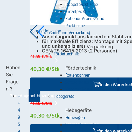
Doppelpacktische
Einzelpacktische
Zubehör Arbeits- und
Packtische
Zarges Holzanker
Transport und Verpackung
Anschlagpunkt aus lackiertem Stahl zu
für maximale Effizienz: Montage mit Sp
und unkompliziert
Transport und Verpackung
CEN/TS 16415:2013 (2 Personen)
Fördertechnik
41,55 €
/Stk
Haben
Fördertechnik
40,30 €
/Stk
Sie
Rollenbahnen
Frage
Scherenrollenbahn
In den Warenkor
n ?
Zubehör Rollenbahnen
Hebegeräte
Zum Angebot hinzufügen
+
41,55 €
/Stk
4
Hebegeräte
40,30 €
/Stk
9
Hubwagen
5
Scherenhubwagen
9
Zubehör Hebegeräte
In den Warenkor