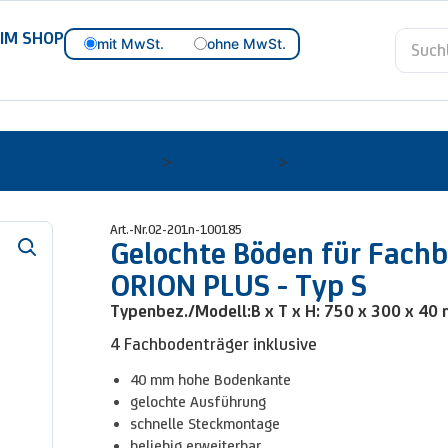
 IM SHOP
mit MwSt.
ohne MwSt.
Regal- und Bühnensysteme
Schwerlastregale
Zubehör Schwerlastregal
>
>
Art.-Nr.
02-201n-100185
Gelochte Böden für Fach
ORION PLUS - Typ S
Typenbez./Modell:
B x T x H: 750 x 300 x 40
4 Fachbodenträger inklusive
40 mm hohe Bodenkante
gelochte Ausführung
schnelle Steckmontage
beliebig erweiterbar