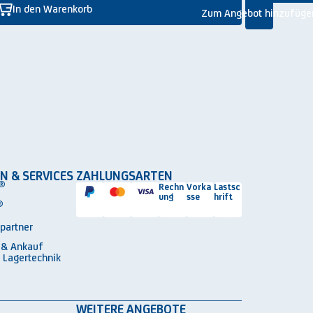
In den Warenkorb
Zum Angebot hinzufüge
N & SERVICES
ZAHLUNGSARTEN
®
Rechn
Vorka
Lastsc
ung
sse
hrift
®
spartner
 & Ankauf
 Lagertechnik
WEITERE ANGEBOTE