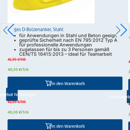
Zarges D-Bolzenanker, Stahl
für Anwendungen in Stahl und Beton geeignet
geprüfte Sicherheit nach EN 795:2012 Typ A
für professionelle Anwendungen
zugelassen für bis zu 3 Personen gemäß
CEN/TS 16415:2013 – ideal für Teamarbeit
41,55 €
/Stk
4
40,30 €
/Stk
In den Warenkorb
ngebot hinzufügen
Zum Angeb
41,55 €
/Stk
4
40,30 €
/Stk
In den Warenkorb