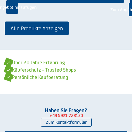
ngebot hinzufügen
Zum Angeb
Alle Produkte anzeigen
Über 20 Jahre Erfahrung
Käuferschutz - Trusted Shops
Persönliche Kaufberatung
Haben Sie Fragen?
+49 5921 728130
Zum Kontaktformular