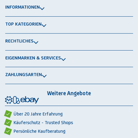
INFORMATIONEN
Über uns
TOP KATEGORIEN
Kontakt
Lagerbühnen
Newsletter
RECHTLICHES
Packtische
Versand & Lieferung
Impressum
Schwerlastregale
EIGENMARKEN & SERVICES
Widerrufsrecht
Rammschutz
®
GRAVITRAIL
Datenschutz
Lagerbehälten
ZAHLUNGSARTEN
®
ROBOGRAB
AGB gewerblich
Rechnung
Vorkasse
Lastschrift
Integrationspartner
AGB privat
Weitere Angebote
Rückbauten & Ankauf gebrauchter Lagertechnik
Cookie-Einstellungen
Über 20 Jahre Erfahrung
Käuferschutz - Trusted Shops
Persönliche Kaufberatung