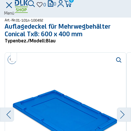
0
0
0
Menü
Art.-Nr.
01-101n-100492
Auflagedeckel für Mehrwegbehälter
Conical TxB: 600 x 400 mm
Typenbez./Modell:
Blau