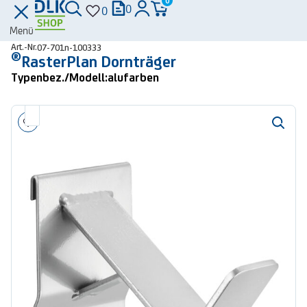
0
0
0
Menü
Art.-Nr.
07-701n-100333
®
RasterPlan Dornträger
Typenbez./Modell:
alufarben