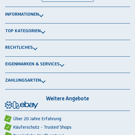
INFORMATIONEN
Über uns
TOP KATEGORIEN
Kontakt
Lagerbühnen
Newsletter
RECHTLICHES
Packtische
Versand & Lieferung
Impressum
Schwerlastregale
EIGENMARKEN & SERVICES
Widerrufsrecht
Rammschutz
®
GRAVITRAIL
Datenschutz
Lagerbehälten
ZAHLUNGSARTEN
®
ROBOGRAB
AGB gewerblich
Rechnung
Vorkasse
Lastschrift
Integrationspartner
AGB privat
Weitere Angebote
Rückbauten & Ankauf gebrauchter Lagertechnik
Cookie-Einstellungen
Über 20 Jahre Erfahrung
Käuferschutz - Trusted Shops