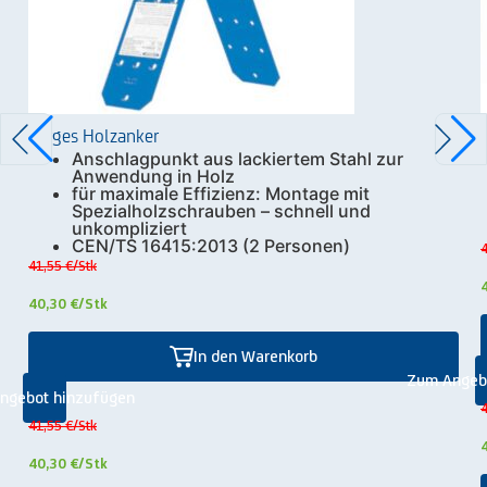
Zarges Holzanker
Anschlagpunkt aus lackiertem Stahl zur
Anwendung in Holz
für maximale Effizienz: Montage mit
Spezialholzschrauben – schnell und
unkompliziert
CEN/TS 16415:2013 (2 Personen)
4
41,55 €
/Stk
40,30 €
/Stk
In den Warenkorb
Zum Angeb
ngebot hinzufügen
4
41,55 €
/Stk
40,30 €
/Stk