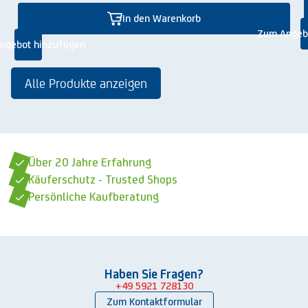
In den Warenkorb
Zum Angeb
ngebot hinzufügen
Alle Produkte anzeigen
Über 20 Jahre Erfahrung
Käuferschutz - Trusted Shops
Persönliche Kaufberatung
Haben Sie Fragen?
+49 5921 728130
Zum Kontaktformular