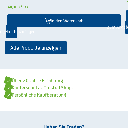
40,30 €
/Stk
In den Warenkorb
Zum Angeb
ngebot hinzufügen
Alle Produkte anzeigen
Über 20 Jahre Erfahrung
Käuferschutz - Trusted Shops
Persönliche Kaufberatung
Haben Sie Fragen?