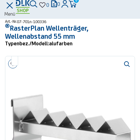
0
0
0
Menü
Art.-Nr.
07-701n-100336
®
RasterPlan Wellenträger,
Wellenabstand 55 mm
Typenbez./Modell:
alufarben