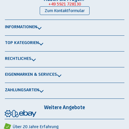
+49 5921 728130
Zum Kontaktformular
INFORMATIONEN
Über uns
TOP KATEGORIEN
Kontakt
Lagerbühnen
Newsletter
RECHTLICHES
Packtische
Versand & Lieferung
Impressum
Schwerlastregale
EIGENMARKEN & SERVICES
Widerrufsrecht
Rammschutz
®
GRAVITRAIL
Datenschutz
Lagerbehälten
ZAHLUNGSARTEN
®
ROBOGRAB
AGB gewerblich
Rechnung
Vorkasse
Lastschrift
Integrationspartner
AGB privat
Weitere Angebote
Rückbauten & Ankauf gebrauchter Lagertechnik
Cookie-Einstellungen
Über 20 Jahre Erfahrung