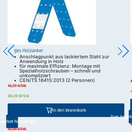
Zarges Holzanker
Anschlagpunkt aus lackiertem Stahl zur
Anwendung in Holz
für maximale Effizienz: Montage mit
Spezialholzschrauben – schnell und
unkompliziert
CEN/TS 16415:2013 (2 Personen)
4
41,55 €
/Stk
40,30 €
/Stk
In den Warenkorb
Zum Angeb
ngebot hinzufügen
4
41,55 €
/Stk