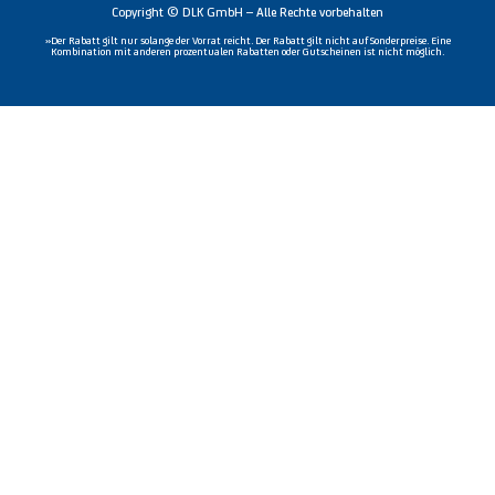
Copyright © DLK GmbH – Alle Rechte vorbehalten
»Der Rabatt gilt nur solange der Vorrat reicht. Der Rabatt gilt nicht auf Sonderpreise. Eine
Kombination mit anderen prozentualen Rabatten oder Gutscheinen ist nicht möglich.