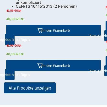
unkompliziert
CEN/TS 16415:2013 (2 Personen)
4
41,55 €
/Stk
40,30 €
/Stk
In den Warenkorb
Zum Angeb
ngebot hinzufügen
4
41,55 €
/Stk
40,30 €
/Stk
In den Warenkorb
Zum Angeb
ngebot hinzufügen
Alle Produkte anzeigen