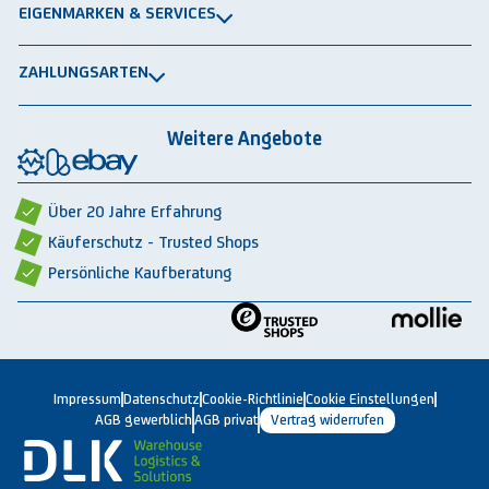
Impressum
Schwerlastregale
EIGENMARKEN & SERVICES
Widerrufsrecht
Rammschutz
®
GRAVITRAIL
Datenschutz
Lagerbehälten
ZAHLUNGSARTEN
®
ROBOGRAB
AGB gewerblich
Rechnung
Vorkasse
Lastschrift
Integrationspartner
AGB privat
Weitere Angebote
Rückbauten & Ankauf gebrauchter Lagertechnik
Cookie-Einstellungen
Über 20 Jahre Erfahrung
Käuferschutz - Trusted Shops
Persönliche Kaufberatung
Impressum
Datenschutz
Cookie-Richtlinie
Cookie Einstellungen
AGB gewerblich
AGB privat
Vertrag widerrufen