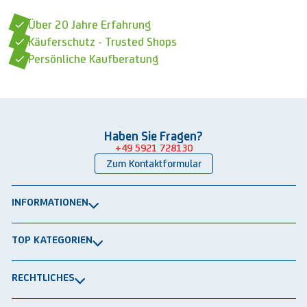
Über 20 Jahre Erfahrung
Käuferschutz - Trusted Shops
Persönliche Kaufberatung
Haben Sie Fragen?
+49 5921 728130
Zum Kontaktformular
INFORMATIONEN
Über uns
TOP KATEGORIEN
Kontakt
Lagerbühnen
Newsletter
RECHTLICHES
Packtische
Versand & Lieferung