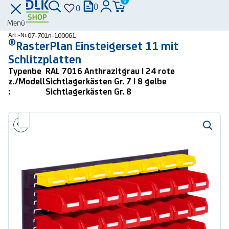
0
0
0
Menü
Art.-Nr.
07-701n-100061
®
RasterPlan Einsteigerset 11 mit
Schlitzplatten
Typenbe
RAL 7016 Anthrazitgrau | 24 rote
z./Modell
Sichtlagerkästen Gr. 7 | 8 gelbe
:
Sichtlagerkästen Gr. 8