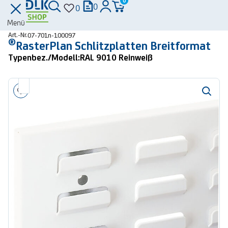
0
0
0
Menü
Art.-Nr.
07-701n-100097
®
RasterPlan Schlitzplatten Breitformat
Typenbez./Modell:
RAL 9010 Reinweiß