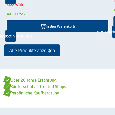
4
41,55 €
/Stk
40,30 €
/Stk
In den Warenkorb
Zum Angeb
ngebot hinzufügen
Alle Produkte anzeigen
Über 20 Jahre Erfahrung
Käuferschutz - Trusted Shops
Persönliche Kaufberatung