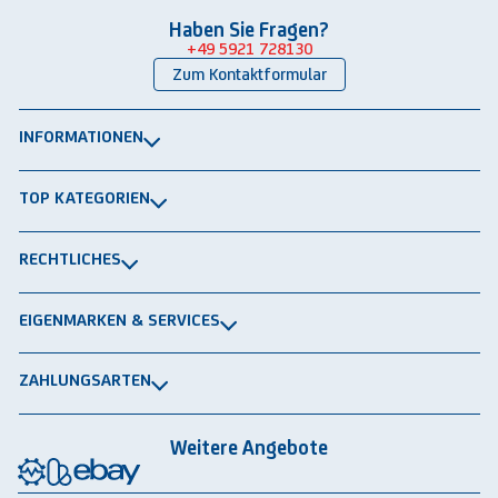
Haben Sie Fragen?
+49 5921 728130
Zum Kontaktformular
INFORMATIONEN
Über uns
TOP KATEGORIEN
Kontakt
Lagerbühnen
Newsletter
RECHTLICHES
Packtische
Versand & Lieferung
Impressum
Schwerlastregale
EIGENMARKEN & SERVICES
Widerrufsrecht
Rammschutz
®
GRAVITRAIL
Datenschutz
Lagerbehälten
ZAHLUNGSARTEN
®
ROBOGRAB
AGB gewerblich
Rechnung
Vorkasse
Lastschrift
Integrationspartner
AGB privat
Weitere Angebote
Rückbauten & Ankauf gebrauchter Lagertechnik
Cookie-Einstellungen