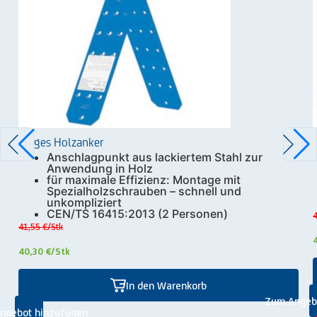
Zarges Holzanker
Anschlagpunkt aus lackiertem Stahl zur
Anwendung in Holz
für maximale Effizienz: Montage mit
Spezialholzschrauben – schnell und
unkompliziert
CEN/TS 16415:2013 (2 Personen)
4
41,55 €
/Stk
40,30 €
/Stk
In den Warenkorb
Zum Angeb
ngebot hinzufügen