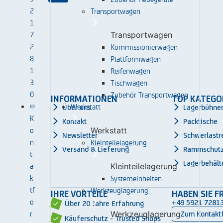
2
Transportwagen
1
7
Transportwagen
2
Kommissionierwagen
8
Plattformwagen
1
Reifenwagen
3
Tischwagen
0
Zubehör Transportwagen
INFORMATIONEN
TOP KATEGO
Werkstatt
Über uns
Lagerbühne
K
Kontakt
Packtische
o
Werkstatt
Newsletter
Schwerlastr
n
Kleinteilelagerung
Versand & Lieferung
Rammschut
t
Lagerbehält
a
Kleinteilelagerung
k
Systemeinheiten
tf
Werkzeuglagerung
IHRE VORTEILE
HABEN SIE F
o
+49 5921 7281
Über 20 Jahre Erfahrung
r
Werkzeuglagerung
Zum Kontakt
Käuferschutz - Trusted Shops