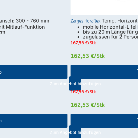
Zarges Horaflex
flansch: 300 - 760 mm
Temp. Horizont
it Mitlauf-Funktion
mobile Horizontal-Lifeli
 cm
bis zu 20 m Länge für 
zugelassen für 2 Pers
167,56 €
/Stk
162,53 €
/Stk
b
Zum Angebot hinzufügen
167,56 €
/Stk
162,53 €
/Stk
b
Zum Angebot hinzufügen