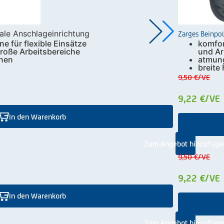
Zarges Beinpol
ale Anschlageinrichtung
ne für flexible Einsätze
komfor
große Arbeitsbereiche
und A
onen
atmung
breite
9,50 €
/VE
9,22 €
/VE
In den Warenkorb
Zum Angebot hinzufüge
9,50 €
/VE
9,22 €
/VE
In den Warenkorb
Zum Angebot hinzufüge