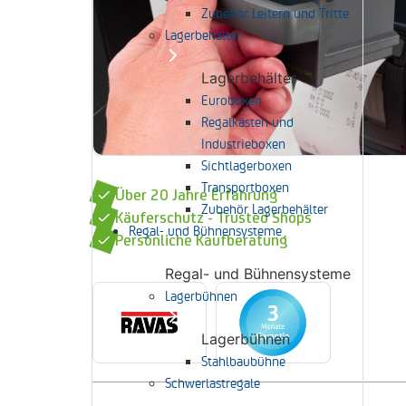
Zubehör Leitern und Tritte
Lagerbehälter
Lagerbehälter
Euroboxen
Regalkästen und
Industrieboxen
Sichtlagerboxen
Transportboxen
Über 20 Jahre Erfahrung
Zubehör Lagerbehälter
Käuferschutz - Trusted Shops
Regal- und Bühnensysteme
Persönliche Kaufberatung
Regal- und Bühnensysteme
Lagerbühnen
Lagerbühnen
Stahlbaubühne
Schwerlastregale