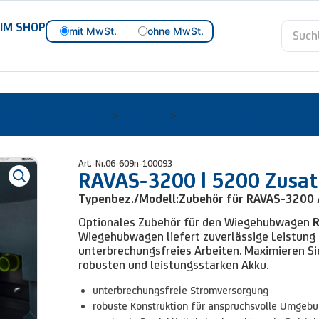
 IM SHOP
mit MwSt.
ohne MwSt.
ransport und Verpackung
Hebegeräte
Zubehör Hebegeräte
>
>
Art.-Nr.
06-609n-100093
RAVAS-3200 | 5200 Zusa
Typenbez./Modell:
Zubehör für RAVAS-3200 
Optionales Zubehör für den Wiegehubwagen
R
Wiegehubwagen liefert zuverlässige Leistung 
unterbrechungsfreies Arbeiten. Maximieren Si
robusten und leistungsstarken Akku.
unterbrechungsfreie Stromversorgung
robuste Konstruktion für anspruchsvolle Umgeb