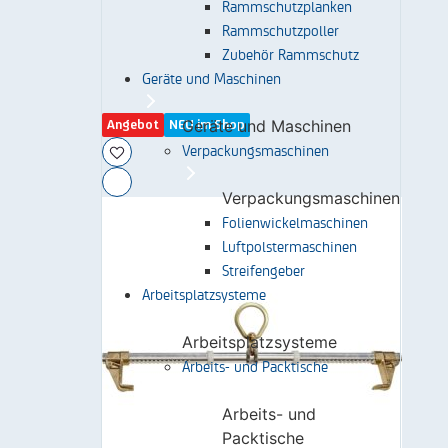
Rammschutzplanken
Rammschutzpoller
Zubehör Rammschutz
Geräte und Maschinen
Geräte und Maschinen
Angebot
NEU im Shop
Verpackungsmaschinen
Verpackungsmaschinen
Folienwickelmaschinen
Luftpolstermaschinen
Streifengeber
Arbeitsplatzsysteme
Arbeitsplatzsysteme
Arbeits- und Packtische
Arbeits- und
Packtische