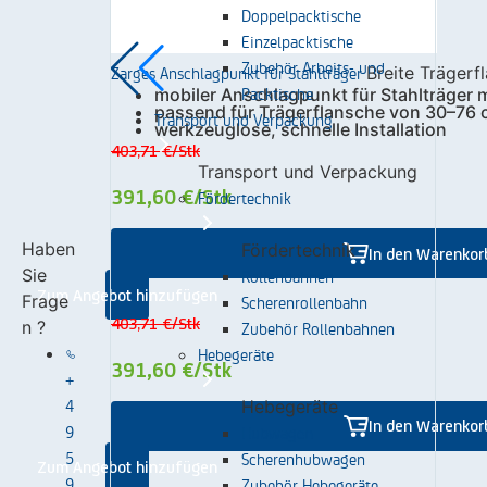
Doppelpacktische
Einzelpacktische
Zubehör Arbeits- und
Zarges Anschlagpunkt für Stahlträger
Breite Träger
Packtische
mobiler Anschlagpunkt für Stahlträger m
passend für Trägerflansche von 30–76
Transport und Verpackung
werkzeuglose, schnelle Installation
403,71 €
/Stk
Transport und Verpackung
391,60 €
/Stk
Fördertechnik
Haben
Fördertechnik
In den Warenkor
Sie
Rollenbahnen
Zum Angebot hinzufügen
Frage
Scherenrollenbahn
403,71 €
/Stk
n ?
Zubehör Rollenbahnen
Hebegeräte
391,60 €
/Stk
+
4
Hebegeräte
In den Warenkor
9
Hubwagen
5
Scherenhubwagen
Zum Angebot hinzufügen
9
Zubehör Hebegeräte