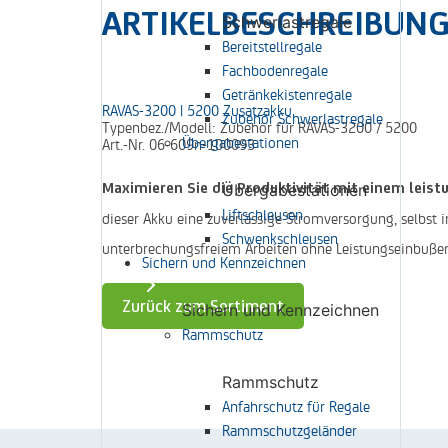
ARTIKELBESCHREIBUN
Schwerlastregale
Bereitstellregale
Fachbodenregale
Getränkekistenregale
RAVAS-3200 | 5200 Zusatzakku
Zubehör Schwerlastregale
Typenbez./Modell:
Zubehör für RAVAS-3200 / 5200
Übergabestationen
Art.-Nr.
06-609n-100093
Maximieren Sie die Produktivität mit einem leis
Übergabestationen
Liftschleusen
dieser Akku eine zuverlässige Stromversorgung, selbst
Schwenkschleusen
unterbrechungsfreiem Arbeiten ohne Leistungseinbuße
Sichern und Kennzeichnen
Zurück zum Sortiment
Sichern und Kennzeichnen
Rammschutz
Rammschutz
Anfahrschutz für Regale
Rammschutzgeländer