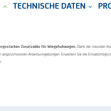
G
TECHNISCHE DATEN
PR
Dank der robusten Kon
tungsstarken Zusatzakku für Wiegehubwagen.
 in anspruchsvollen Arbeitsumgebungen. Erweitern Sie die Einsatzmöglic
n.