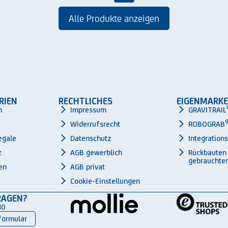
Alle Produkte anzeigen
RIEN
RECHTLICHES
EIGENMARKE
n
Impressum
GRAVITRAIL
Widerrufsrecht
ROBOGRAB
egale
Datenschutz
Integration
z
AGB gewerblich
Rückbauten
gebrauchter
en
AGB privat
Cookie-Einstellungen
RAGEN?
30
formular