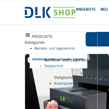
ANGEBOTE
NEU
PRODUKTE
DLK Shop
T
>
Kategorien
Betriebs- und Lagertechnik
Abbildung zeigt optionales Zubehör
Betriebs- und Lagertechnik
Steigtechnik
Steigtechnik
Arbeitspodeste
Plattformleitern
Sprossenstehleitern
Stufenstehleitern
Tritte