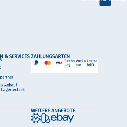
N & SERVICES
ZAHLUNGSARTEN
®
Rechn
Vorka
Lastsc
ung
sse
hrift
®
spartner
 & Ankauf
 Lagertechnik
WEITERE ANGEBOTE