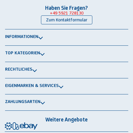
Haben Sie Fragen?
+49 5921 728130
Zum Kontaktformular
INFORMATIONEN
Über uns
TOP KATEGORIEN
Kontakt
Lagerbühnen
Newsletter
RECHTLICHES
Packtische
Versand & Lieferung
Impressum
Schwerlastregale
EIGENMARKEN & SERVICES
Widerrufsrecht
Rammschutz
®
GRAVITRAIL
Datenschutz
Lagerbehälten
ZAHLUNGSARTEN
®
ROBOGRAB
AGB gewerblich
Rechnung
Vorkasse
Lastschrift
Integrationspartner
AGB privat
Weitere Angebote
Rückbauten & Ankauf gebrauchter Lagertechnik
Cookie-Einstellungen