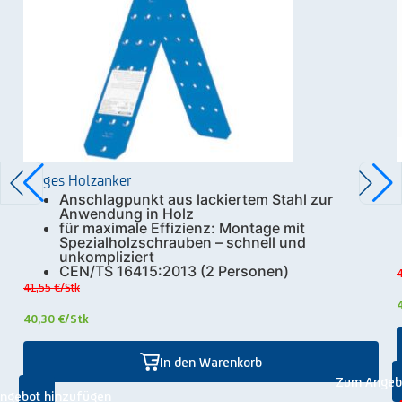
Zarges Holzanker
Anschlagpunkt aus lackiertem Stahl zur
Anwendung in Holz
für maximale Effizienz: Montage mit
Spezialholzschrauben – schnell und
unkompliziert
CEN/TS 16415:2013 (2 Personen)
4
41,55 €
/Stk
40,30 €
/Stk
In den Warenkorb
Zum Angeb
ngebot hinzufügen