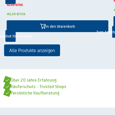
4
41,55 €
/Stk
40,30 €
/Stk
In den Warenkorb
Zum Angeb
ngebot hinzufügen
Alle Produkte anzeigen
Über 20 Jahre Erfahrung
Käuferschutz - Trusted Shops
Persönliche Kaufberatung