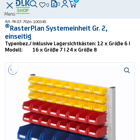
0
0
0
Menü
Art.-Nr.
07-702n-100345
®
RasterPlan Systemeinheit Gr. 2,
einseitig
Typenbez./
inklusive Lagersichtkästen: 12 x Größe 6 |
Modell:
16 x Größe 7 | 24 x Größe 8