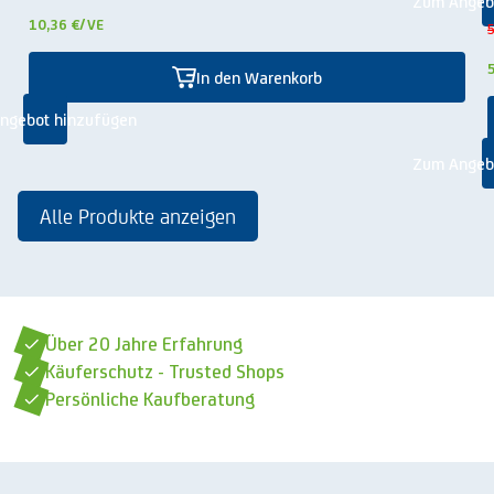
Zum Angeb
10,36 €
/VE
5
In den Warenkorb
ngebot hinzufügen
Zum Angeb
Alle Produkte anzeigen
Über 20 Jahre Erfahrung
Käuferschutz - Trusted Shops
Persönliche Kaufberatung