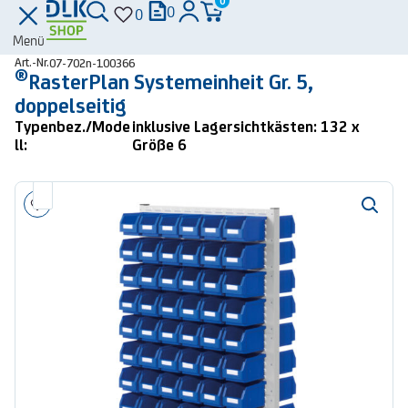
0
0
0
Menü
Art.-Nr.
07-702n-100366
®
RasterPlan Systemeinheit Gr. 5,
doppelseitig
Typenbez./Mode
inklusive Lagersichtkästen: 132 x
ll:
Größe 6