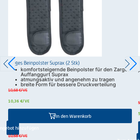
Zarges Beinpolster Suprax (2 Stk)
komfortsteigernde Beinpolster für den Zarges
Auffanggurt Suprax
atmungsaktiv und angenehm zu tragen
breite Form für bessere Druckverteilung
10,68 €
/VE
10,36 €
/VE
5
In den Warenkorb
ngebot hinzufügen
10,68 €
/VE