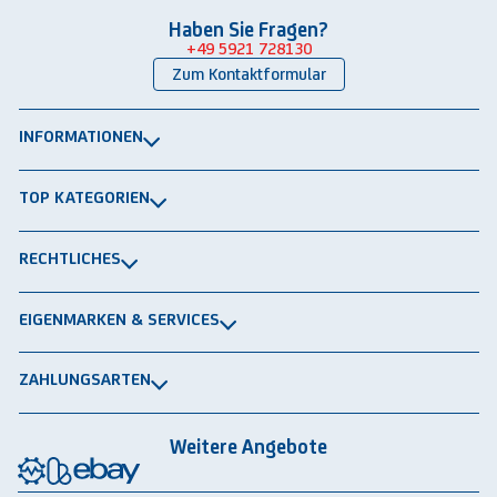
Haben Sie Fragen?
+49 5921 728130
Zum Kontaktformular
INFORMATIONEN
Über uns
TOP KATEGORIEN
Kontakt
Lagerbühnen
Newsletter
RECHTLICHES
Packtische
Versand & Lieferung
Impressum
Schwerlastregale
EIGENMARKEN & SERVICES
Widerrufsrecht
Rammschutz
®
GRAVITRAIL
Datenschutz
Lagerbehälten
ZAHLUNGSARTEN
®
ROBOGRAB
AGB gewerblich
Rechnung
Vorkasse
Lastschrift
Integrationspartner
AGB privat
Weitere Angebote
Rückbauten & Ankauf gebrauchter Lagertechnik
Cookie-Einstellungen