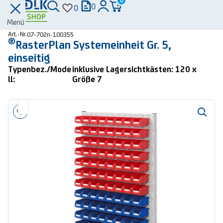
0
0
0
Menü
Art.-Nr.
07-702n-100355
®
RasterPlan Systemeinheit Gr. 5,
einseitig
Typenbez./Mode
inklusive Lagersichtkästen: 120 x
ll:
Größe 7