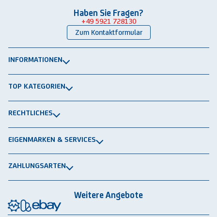
Haben Sie Fragen?
+49 5921 728130
Zum Kontaktformular
INFORMATIONEN
Über uns
TOP KATEGORIEN
Kontakt
Lagerbühnen
Newsletter
RECHTLICHES
Packtische
Versand & Lieferung
Impressum
Schwerlastregale
EIGENMARKEN & SERVICES
Widerrufsrecht
Rammschutz
®
GRAVITRAIL
Datenschutz
Lagerbehälten
ZAHLUNGSARTEN
®
ROBOGRAB
AGB gewerblich
Rechnung
Vorkasse
Lastschrift
Integrationspartner
AGB privat
Weitere Angebote
Rückbauten & Ankauf gebrauchter Lagertechnik
Cookie-Einstellungen