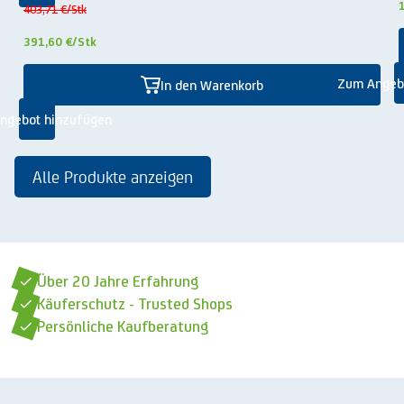
403,71 €
/Stk
391,60 €
/Stk
Zum Angeb
In den Warenkorb
ngebot hinzufügen
Alle Produkte anzeigen
Über 20 Jahre Erfahrung
Käuferschutz - Trusted Shops
Persönliche Kaufberatung